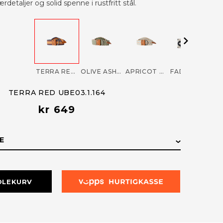
rdetaljer og solid spenne i rustfritt stål.
TERRA RED UBE03.1.164
OLIVE ASH UBE03.1.407
APRICOT UBE03.1.181
FADED NAVYDESERT UBE03.1.591
TERRA RED UBE03.1.164
kr 649
E
E
LAGERSTATUS
DLEKURV
På lager