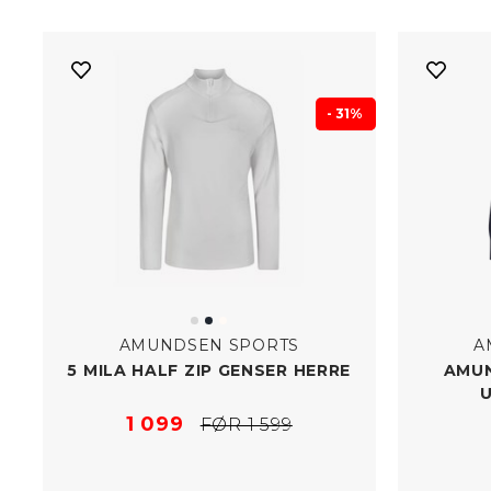
- 31%
AMUNDSEN SPORTS
A
5 MILA HALF ZIP GENSER HERRE
AMUN
1 099
FØR 1 599