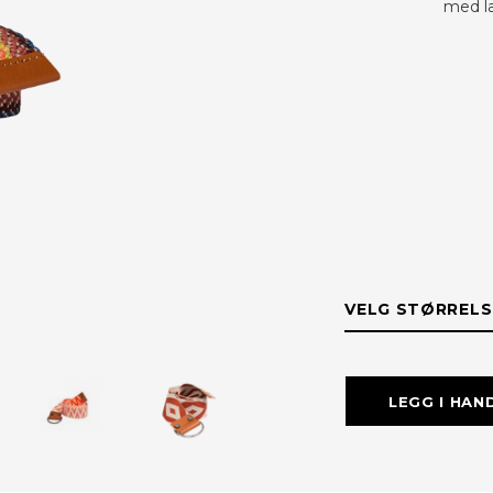
med læ
VELG STØRRELS
STØRRELS
LEGG I HAN
110 cm