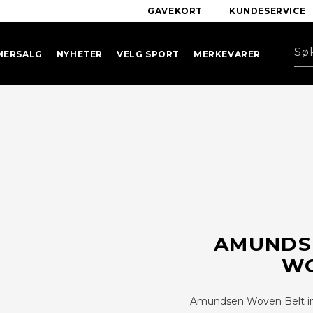
GAVEKORT
KUNDESERVICE
MERSALG
NYHETER
VELG SPORT
MERKEVARER
AMUNDS
WO
Amundsen Woven Belt in Ba