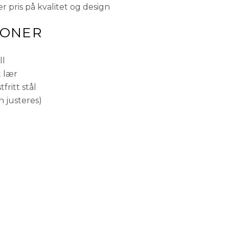
r pris på kvalitet og design
JONER
ll
t lær
ritt stål
n justeres)