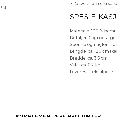
Gave til en som sette
preg
SPESIFIKAS
Materiale: 100 % bomu
Detaljer: Cognacfarge
Spenne og nagler: Rustf
Lengde: ca. 120 cm (ka
Bredde: ca. 3,5 cm
Vekt: ca. 0,2 kg
Leveres i: Tekstilpose
KOMPLEMENTÆRE PRODUKTER