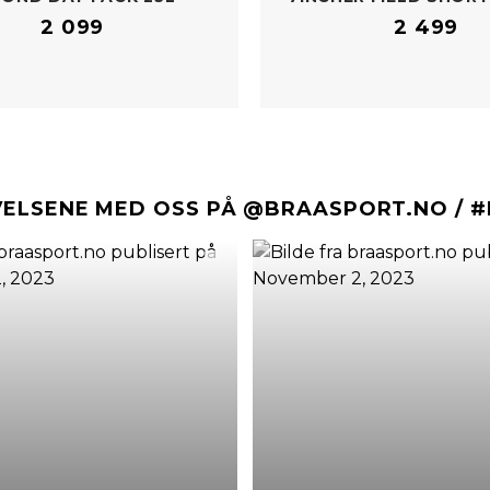
2 099
2 499
VELSENE MED OSS PÅ @BRAASPORT.NO / 