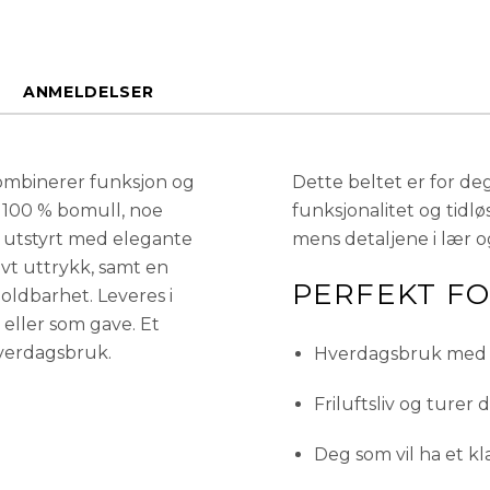
ANMELDELSER
kombinerer funksjon og
Dette beltet er for d
d 100 % bomull, noe
funksjonalitet og tidløs
er utstyrt med elegante
mens detaljene i lær og
vt uttrykk, samt en
PERFEKT F
holdbarhet. Leveres i
 eller som gave. Et
 hverdagsbruk.
Hverdagsbruk med j
Friluftsliv og turer d
Deg som vil ha et k