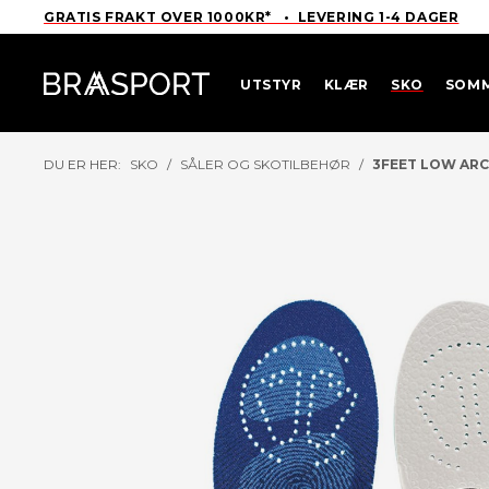
GRATIS FRAKT OVER 1000KR* • LEVERING 1-4 DAGER
UTSTYR
KLÆR
SKO
SOM
DU ER HER:
SKO
/
SÅLER OG SKOTILBEHØR
/
3FEET LOW ARC