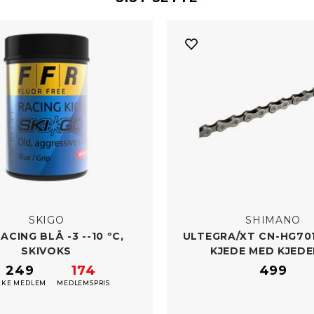
SKIGO
SHIMANO
ACING BLÅ -​3 --10 ºC,
ULTEGRA/​XT CN-​HG701
SKIVOKS
KJEDE MED KJED
249
174
499
KKE MEDLEM
MEDLEMSPRIS