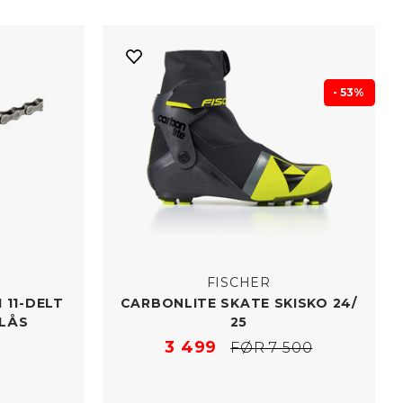
- 53%
FISCHER
 11-DELT
CARBONLITE SKATE SKISKO 24/​
ELÅS
25
3 499
FØR 7 500