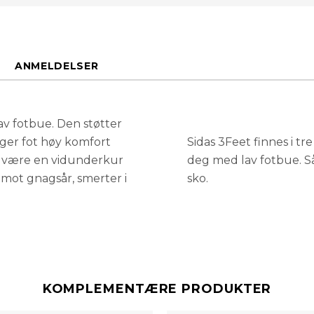
XL: 44-45
ANMELDELSER
L: 42-43
M: 39-41
av fotbue. Den støtter
ger fot høy komfort
Sidas 3Feet finnes i t
n være en vidunderkur
deg med lav fotbue. Sål
S: 37-38
 mot gnagsår, smerter i
sko.
XS: 35-36
KOMPLEMENTÆRE PRODUKTER