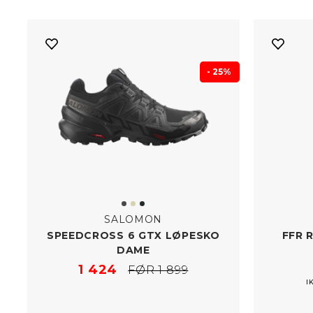
- 25%
SALOMON
SPEEDCROSS 6 GTX LØPESKO
FFR R
DAME
1 424
FØR 1 899
I