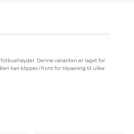
Få påminnelse
Utsolgt
Få påminnelse
Utsolgt
På lager
re fotbuehøyder. Denne varianten er laget for
en kan klippes i front for tilpasning til ulike
Få påminnelse
Utsolgt
På lager