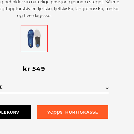
og beholder sin naturlige posisjon gjennom steget. Sålene
og toppturstøvler, fjellsko, fjellskisko, langrennssko, tursko,
og hverdagssko.
kr 549
E
E
LAGERSTATUS
DLEKURV
På lager