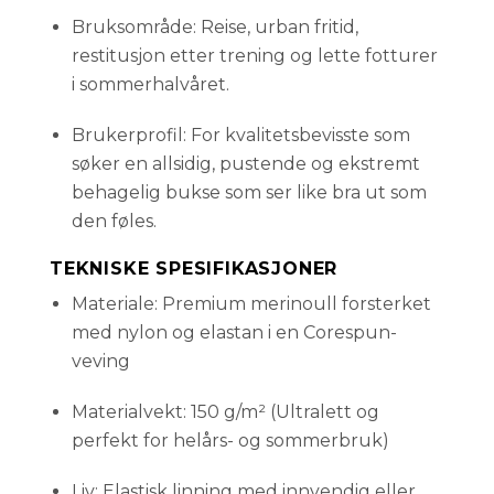
Bruksområde: Reise, urban fritid,
restitusjon etter trening og lette fotturer
i sommerhalvåret.
Brukerprofil: For kvalitetsbevisste som
søker en allsidig, pustende og ekstremt
behagelig bukse som ser like bra ut som
den føles.
TEKNISKE SPESIFIKASJONER
Materiale: Premium merinoull forsterket
med nylon og elastan i en Corespun-
veving
Materialvekt: 150 g/m² (Ultralett og
perfekt for helårs- og sommerbruk)
Liv: Elastisk linning med innvendig eller