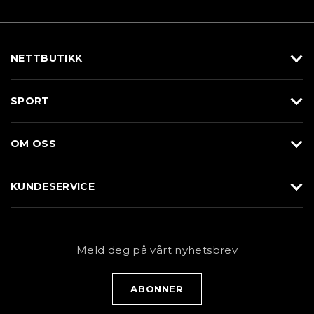
NETTBUTIKK
Utstyr
SPORT
Klær
Alpin/Topptur
Sko
OM OSS
Langrenn
Merkevarer
Om Braasport
Løp
KUNDESERVICE
Butikk
Sykkel
Kundeservice
NYHETSBREV
Bestill time
Fjell
Personvernerklæring
Meld deg på vårt nyhetsbrev
Blogg
Klær
Kjøpsvilkår
Bærekraft