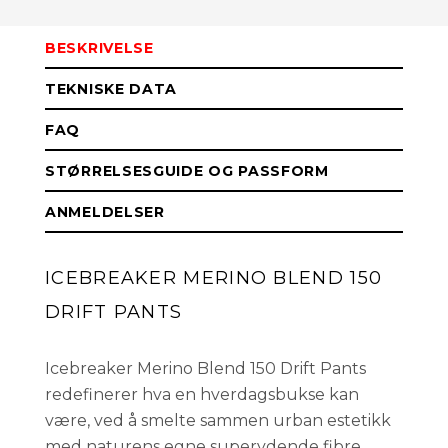
BESKRIVELSE
S
På lager
TEKNISKE DATA
FAQ
STØRRELSESGUIDE OG PASSFORM
ANMELDELSER
ICEBREAKER MERINO BLEND 150
DRIFT PANTS
Icebreaker Merino Blend 150 Drift Pants
redefinerer hva en hverdagsbukse kan
være, ved å smelte sammen urban estetikk
med naturens egne superydende fibre.