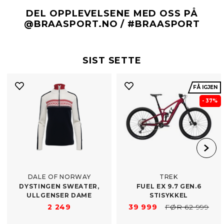
DEL OPPLEVELSENE MED OSS PÅ
@BRAASPORT.NO / #BRAASPORT
SIST SETTE
FÅ IGJEN
- 37%
DALE OF NORWAY
TREK
DYSTINGEN SWEATER,
FUEL EX 9.7 GEN.6
ULLGENSER DAME
STISYKKEL
2 249
39 999
FØR 62 999