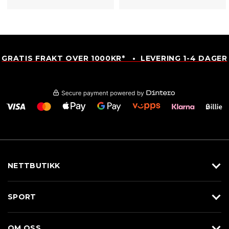
GRATIS FRAKT OVER 1000KR* • LEVERING 1-4 DAGER
NETTBUTIKK
Utstyr
SPORT
Klær
Alpin/Topptur
Sko
OM OSS