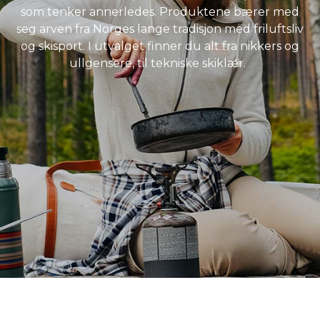
som tenker annerledes. Produktene bærer med
seg arven fra Norges lange tradisjon med friluftsliv
og skisport. I utvalget finner du alt fra nikkers og
ullgensere, til tekniske skiklær.