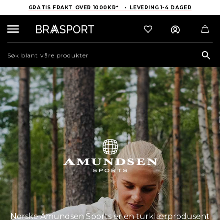
GRATIS FRAKT OVER 1000KR* • LEVERING 1-4 DAGER
Sea
Norske Amundsen Sports er en turklærprodusent