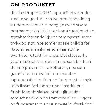
OM PRODUKTET
db The Proper 2.0 16" Laptop Sleeve er det
ideelle valget for kreative profesjonelle og
studenter som er avhengige av en større
bærbar maskin. Etuiet er konstruert med en
støtabsorberende kjerne som nøytraliserer
trykk og støt, noe som er spesielt viktig for
16-tommers maskiner som har større
overflater utsatt for press. Det slitesterke
yttermaterialet er det samme som brukes i
db sine prisvinnende kofferter, noe som
garanterer en levetid som matcher
laptopen din. Innsiden er foret med et mykt
tekstil som forhindrer riper i maskinens
finish. Med sin slanke profil glir etuiet
sømløst ned i din db Ramverk eller Hugger,
og fungerer som en uunnværlig "forsikring"