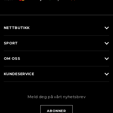
NETTBUTIKK
Utstyr
SPORT
Klær
Alpin/Topptur
Sko
OM OSS
Langrenn
Merkevarer
Om Braasport
Løp
KUNDESERVICE
Butikk
Sykkel
Kundeservice
NYHETSBREV
Bestill time
Fjell
Personvernerklæring
Meld deg på vårt nyhetsbrev
Blogg
Klær
Kjøpsvilkår
Bærekraft