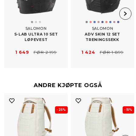
SALOMON
SALOMON
S-​LAB ULTRA 10 SET
ADV SKIN 12 SET
LØPEVEST
TRENINGSSEKK
1 649
FØR 2 199
1 424
FØR 1 899
ANDRE KJØPTE OGSÅ
- 25%
- 15%