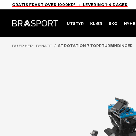
GRATIS FRAKT OVER 1000KR* • LEVERING 1-4 DAGER
UTSTYR
KLÆR
SKO
NYHE
DU ER HER:
DYNAFIT
/
ST ROTATION 7 TOPPTURBINDINGER