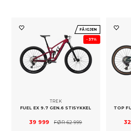
FÅ IGJEN
- 37%
TREK
FUEL EX 9.7 GEN.6 STISYKKEL
TOP FU
39 999
32
FØR 62 999