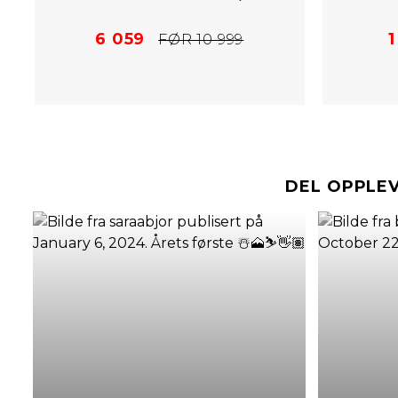
6 059
1
FØR 10 999
DEL OPPLE