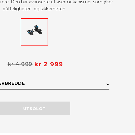
jørere. Den har avanserte utløsermekanismer som øker
påliteligheten, og sikkerheten.
kr 2 999
kr 4 999
ERBREDDE
EDDE
LAGERSTATUS
UTSOLGT
Utsolgt