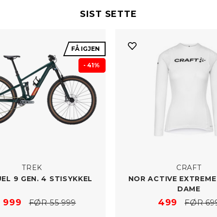
SIST SETTE
FÅ IGJEN
- 41%
TREK
CRAFT
EL 9 GEN. 4 STISYKKEL
NOR ACTIVE EXTREME 
DAME
 999
499
FØR 55 999
FØR 69