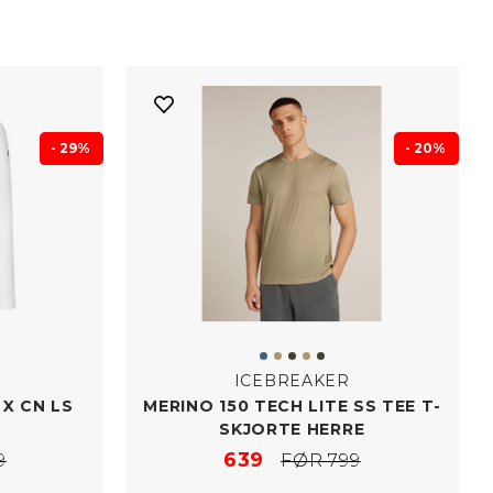
- 29%
- 20%
ICEBREAKER
X CN LS
MERINO 150 TECH LITE SS TEE T-​
SKJORTE HERRE
639
9
FØR 799