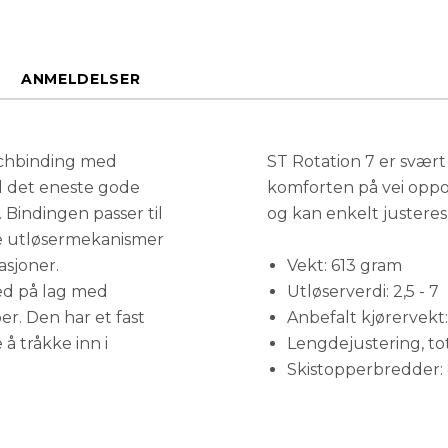
92 mm
ANMELDELSER
echbinding med
ST Rotation 7 er svært
il det eneste gode
komforten på vei oppover
. Bindingen passer til
og kan enkelt justere
rte utløsermekanismer
asjoner.
Vekt: 613 gram
ed på lag med
Utløserverdi: 2,5 - 7
er. Den har et fast
Anbefalt kjørervekt:
å tråkke inn i
Lengdejustering, to
Skistopperbredder: