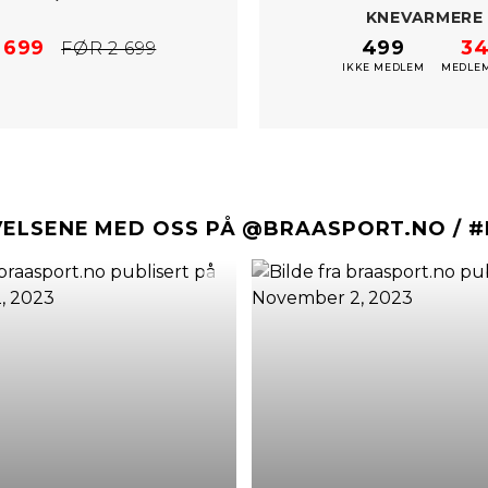
KNEVARMERE
 699
499
3
FØR 2 699
IKKE MEDLEM
MEDLEM
VELSENE MED OSS PÅ @BRAASPORT.NO / 