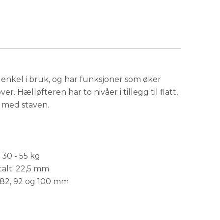
Utsolgt
 enkel i bruk, og har funksjoner som øker
. Hælløfteren har to nivåer i tillegg til flatt,
s med staven.
 30 - 55 kg
talt: 22,5 mm
 82, 92 og 100 mm