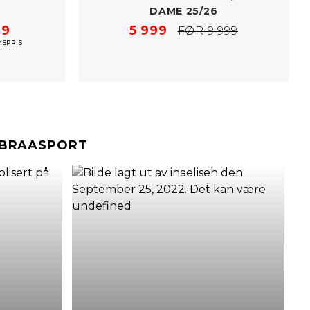
DAME 25/​26
49
5 999
FØR 9 999
SPRIS
#BRAASPORT