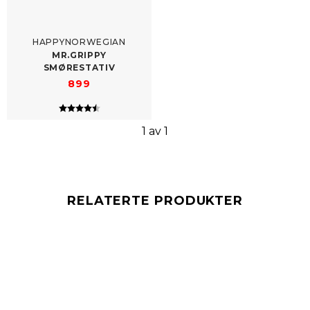
HAPPYNORWEGIAN
MR.GRIPPY
SMØRESTATIV
899
Karakter:
4.5 av 5 mulige
1 av 1
RELATERTE PRODUKTER