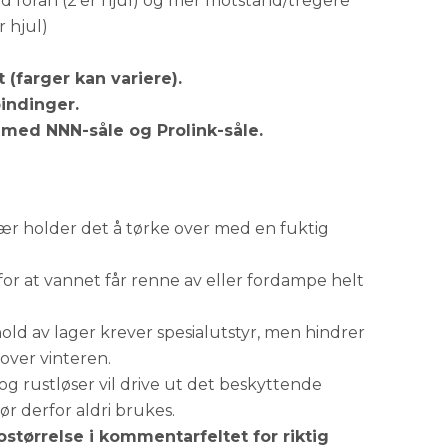
d foran (2'er hjul) og mer motstand/tregere
r hjul)
 (farger kan variere).
bindinger.
 med NNN-såle og Prolink-såle.
vær holder det å tørke over med en fuktig
for at vannet får renne av eller fordampe helt
old av lager krever spesialutstyr, men hindrer
 over vinteren.
og rustløser vil drive ut det beskyttende
ør derfor aldri brukes.
ostørrelse i kommentarfeltet for riktig