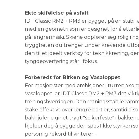
Ekte skifølelse på asfalt
IDT Classic RM2 + RM3 er bygget på en stabi
med en geometri som er designet for å etterlig
på langrennsski. Skiene oppfører seg rolig i hø
tryggheten du trenger under krevende utfork
den til et ideelt verktøy for teknikkrening, der
tyngdeoverføring står i fokus.
Forberedt for Birken og Vasaloppet
For mosjonister med ambisjoner i turrenn som
Vasaloppet, er IDT Classic RM2 + RM3 det vikti
treningshverdagen. Den retningsstabile ramm
stake effektivt over lengre partier, samtidig 
bakhjulene gir et trygt "spikerfeste" i bakken
hjelper deg å bygge den spesifikke styrken so
personlig rekord til vinteren.