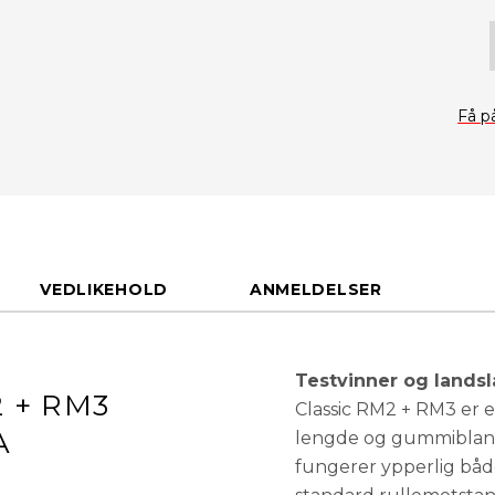
Få p
VEDLIKEHOLD
ANMELDELSER
Testvinner og landsl
 + RM3
Classic RM2 + RM3 er e
A
lengde og gummiblandi
fungerer ypperlig både