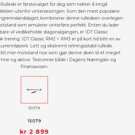
 Rulleski er førstevalget for deg som nekter å inngå
lelsen utenfor vintersesongen. Som den mest populære
angrennslandslaget, kombinerer denne rulleskien overlegen
motstand som simulerer vinterføre perfekt. Enten du lader
r bare vil vedlikeholde diagonalgangen, er IDT Classic
sk trening. IDT Classic RM2 + RM3 er på kort tid blitt en av
 turrennløpere. Lett og ekstremt retningsstabil rulleski.
itt mer motstand noe som gjør denne skien til et meget
omne og aktive. Testvinner både i Dagens Næringsliv og
Finansavisen.
15079
15079
kr 2 899