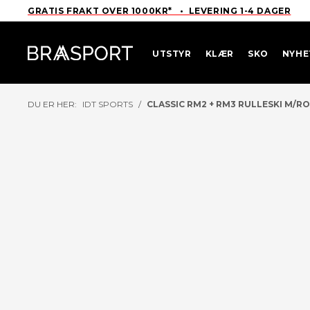
GRATIS FRAKT OVER 1000KR* • LEVERING 1-4 DAGER
UTSTYR
KLÆR
SKO
NYHE
DU ER HER:
IDT SPORTS
/
CLASSIC RM2 + RM3 RULLESKI M/R