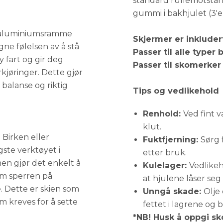
standard rullemotstan
gummi i bakhjulet (3'e
l aluminiumsramme
Skjermer er inkludert
ne følelsen av å stå
Passer til alle typer 
y fart og gir deg
Passer til skomerker
jøringer. Dette gjør
 balanse og riktig
Tips og vedlikehold
Renhold:
Ved fint 
klut.
 Birken eller
Fuktfjerning:
Sørg 
gste verktøyet i
etter bruk.
en gjør det enkelt å
Kulelager:
Vedlikeh
som sperren på
at hjulene låser seg
e. Dette er skien som
Unngå skade:
Olje 
m kreves for å sette
fettet i lagrene og b
*NB! Husk å oppgi sk