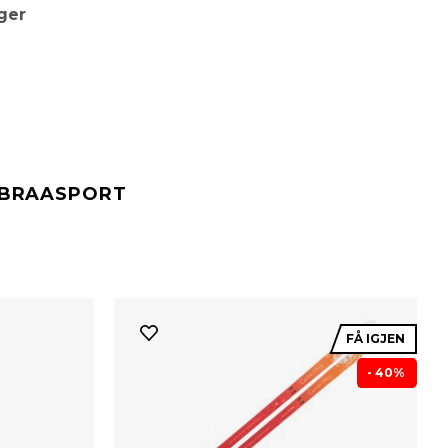
ger
#BRAASPORT
FÅ IGJEN
- 40%