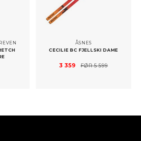
LREVEN
ÅSNES
RETCH
CECILIE BC FJELLSKI DAME
RE
3 359
FØR 5 599