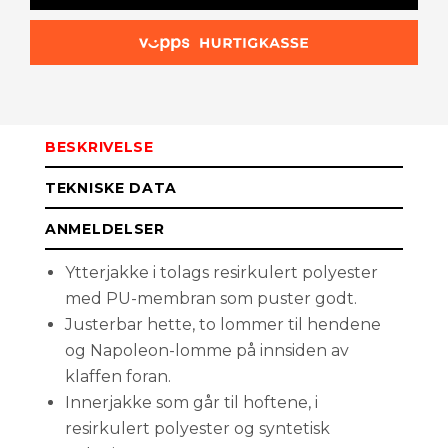
S
Kun i
nettbutikk
BESKRIVELSE
TEKNISKE DATA
ANMELDELSER
Ytterjakke i tolags resirkulert polyester
med PU-membran som puster godt.
Justerbar hette, to lommer til hendene
og Napoleon-lomme på innsiden av
klaffen foran.
Innerjakke som går til hoftene, i
resirkulert polyester og syntetisk