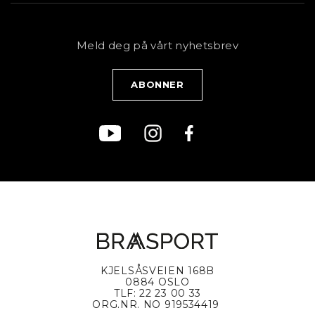
Sykkel
Kundeservice
NYHETSBREV
Bestill time
Fjell
Personvernerklæring
Meld deg på vårt nyhetsbrev
Blogg
Klær
Kjøpsvilkår
Bærekraft
KJELSÅSVEIEN 168B
0884 OSLO
TLF: 22 23 00 33
ORG.NR. NO 919534419