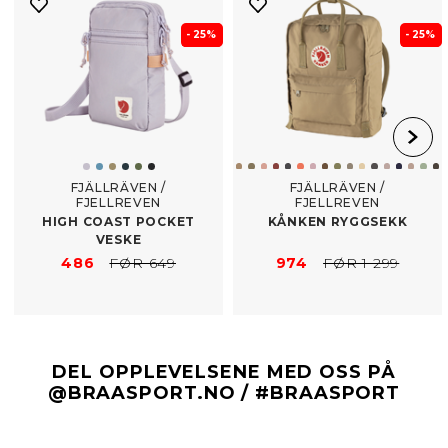
- 25%
- 25%
FJÄLLRÄVEN /
FJÄLLRÄVEN /
FJELLREVEN
FJELLREVEN
HIGH COAST POCKET
KÅNKEN RYGGSEKK
VESKE
486
FØR 649
974
FØR 1 299
DEL OPPLEVELSENE MED OSS PÅ
@BRAASPORT.NO / #BRAASPORT