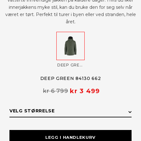
vatterte innvendige jakken på kaldere dager. Hvis du liker
innerjakkens myke stil, kan du bruke den for seg selv når
været er tørt. Perfekt til turer i byen eller ved stranden, hele
året.
DEEP GREEN 84130 662
DEEP GREEN 84130 662
kr 3 499
kr 6 799
VELG STØRRELSE
STØRRELSE
LAGERSTATUS
LEGG I HANDLEKURV