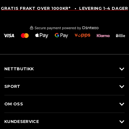
GRATIS FRAKT OVER 1000KR* • LEVERING 1-4 DAGER
NETTBUTIKK
Utstyr
SPORT
Klær
Alpin/Topptur
Sko
OM OSS
Langrenn
Merkevarer
Om Braasport
Løp
KUNDESERVICE
Butikk