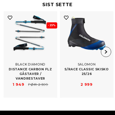
SIST SETTE
- 25%
BLACK DIAMOND
SALOMON
DISTANCE CARBON FLZ
S/​RACE CLASSIC SKISKO
GÅSTAVER /​
25/26
VANDRESTAVER
1 949
FØR 2 599
2 999