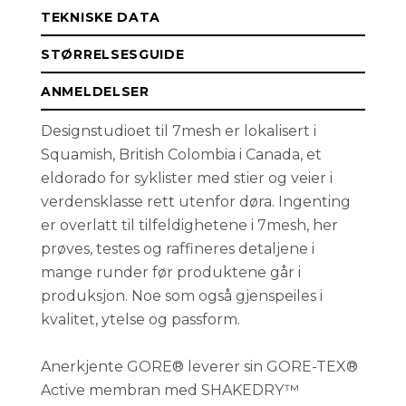
TEKNISKE DATA
M
Få påminnelse
Utsolgt
STØRRELSESGUIDE
ANMELDELSER
S
Få påminnelse
Utsolgt
Designstudioet til 7mesh er lokalisert i
Squamish, British Colombia i Canada, et
eldorado for syklister med stier og veier i
verdensklasse rett utenfor døra. Ingenting
er overlatt til tilfeldighetene i 7mesh, her
prøves, testes og raffineres detaljene i
mange runder før produktene går i
produksjon. Noe som også gjenspeiles i
kvalitet, ytelse og passform.
Anerkjente GORE® leverer sin GORE-TEX®
Active membran med SHAKEDRY™