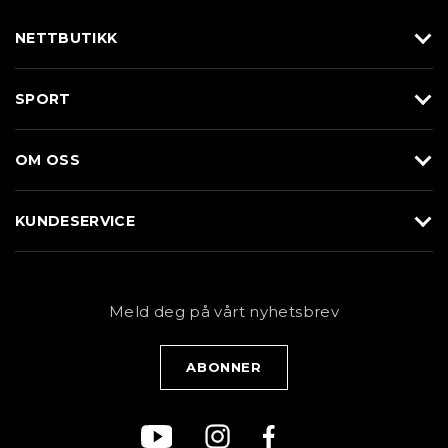
NETTBUTIKK
Utstyr
SPORT
Klær
Alpin/Topptur
Sko
OM OSS
Langrenn
Merkevarer
Om Braasport
Løp
KUNDESERVICE
Butikk
Sykkel
Kundeservice
NYHETSBREV
Bestill time
Fjell
Personvernerklæring
Meld deg på vårt nyhetsbrev
Blogg
Klær
Kjøpsvilkår
Bærekraft