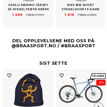
7MESH
7MESH
ASHLU MERINO JERSEY
WK3 BIB SHORT
SS SYKKELTRØYE HERRE
SYKKELSHORTS DAME
1 599
FØR 1 999
1 919
FØR 2 399
DEL OPPLEVELSENE MED OSS PÅ
@BRAASPORT.NO / #BRAASPORT
SIST SETTE
FÅ IGJEN
- 12%