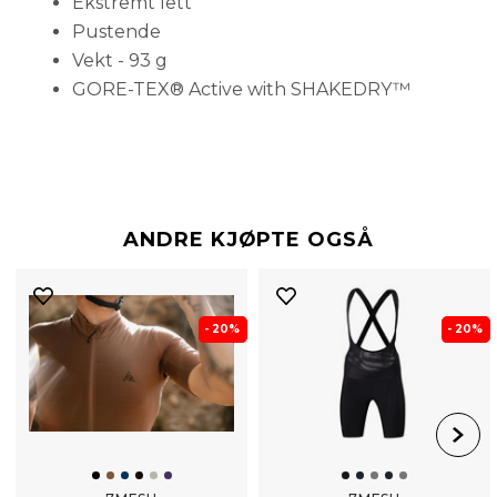
Ekstremt lett
Pustende
Vekt - 93 g
GORE-TEX® Active with SHAKEDRY™
ANDRE KJØPTE OGSÅ
- 20%
- 20%