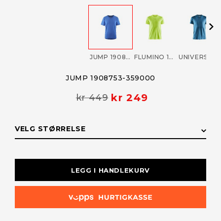
JUMP 1908753-359000
FLUMINO 1908753-851000
UNIVERSE 1908753-676000
JUMP 1908753-359000
kr 249
kr 449
VELG STØRRELSE
STØRRELSE
LAGERSTATUS
LEGG I HANDLEKURV
M
Få påminnelse
Utsolgt