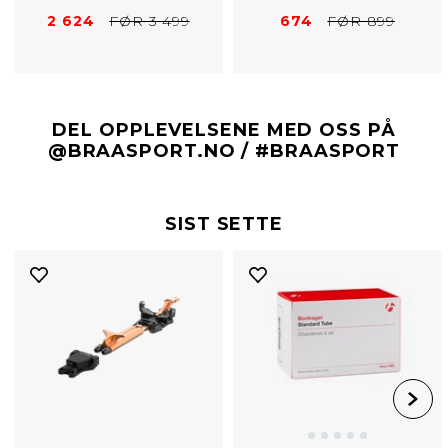
2 624
FØR 3 499
674
FØR 899
DEL OPPLEVELSENE MED OSS PÅ
@BRAASPORT.NO / #BRAASPORT
SIST SETTE