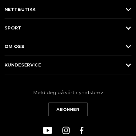
NETTBUTIKK
Utstyr
SPORT
Klær
Alpin/Topptur
Sko
OM OSS
Langrenn
Merkevarer
Om Braasport
Løp
KUNDESERVICE
Butikk
Sykkel
Kundeservice
NYHETSBREV
Bestill time
Fjell
Personvernerklæring
Meld deg på vårt nyhetsbrev
Blogg
Klær
Kjøpsvilkår
Bærekraft