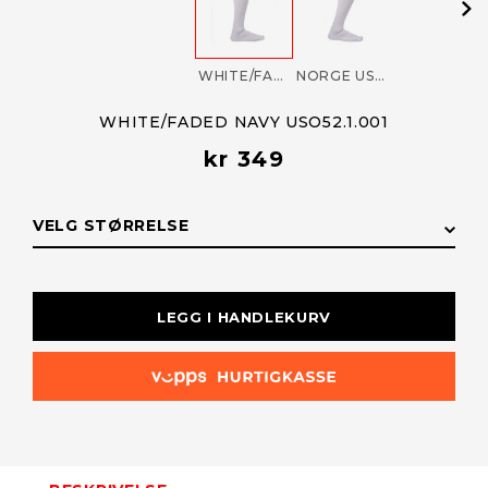
WHITE/FADED NAVY USO52.1.001
NORGE USO52.1.200
WHITE/FADED NAVY USO52.1.001
kr 349
VELG STØRRELSE
STØRRELSE
LAGERSTATUS
LEGG I HANDLEKURV
S (36-40)
Kun i
nettbutikk