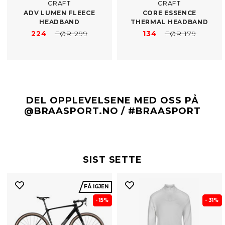
CRAFT
CRAFT
ADV LUMEN FLEECE
CORE ESSENCE
HEADBAND
THERMAL HEADBAND
224
FØR 299
134
FØR 179
DEL OPPLEVELSENE MED OSS PÅ
@BRAASPORT.NO / #BRAASPORT
SIST SETTE
FÅ IGJEN
- 15%
- 31%