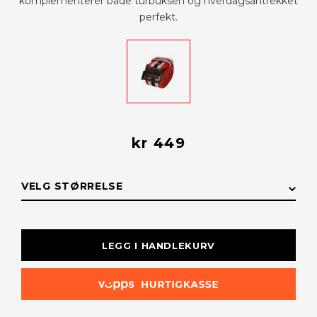
komplementerer både turbuksen og hverdagsantrekket
perfekt.
kr 449
VELG STØRRELSE
STØRRELSE
LAGERSTATUS
LEGG I HANDLEKURV
100 cm
På lager