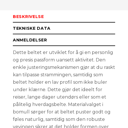
110 cm
På lager
BESKRIVELSE
120 cm
På lager
TEKNISKE DATA
ANMELDELSER
Dette beltet er utviklet for å gi en personlig
og presis passform uansett aktivitet. Den
enkle justeringsmekanismen gjør at du raskt
kan tilpasse strammingen, samtidig som
beltet holder en lav profil som ikke buler
under klærne. Dette gjør det ideelt for
reiser, lange dager utendørs eller som et
pålitelig hverdagsbelte. Materialvalget i
bomull sørger for at beltet puster godt og
føles naturlig, samtidig som den robuste
vevingen sikrer at det holder formen over