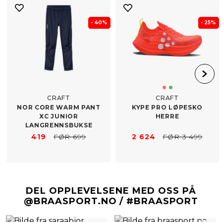
- 40%
- 25%
CRAFT
CRAFT
NOR CORE WARM PANT
KYPE PRO LØPESKO
XC JUNIOR
HERRE
LANGRENNSBUKSE
419
FØR 699
2 624
FØR 3 499
DEL OPPLEVELSENE MED OSS PÅ
@BRAASPORT.NO / #BRAASPORT