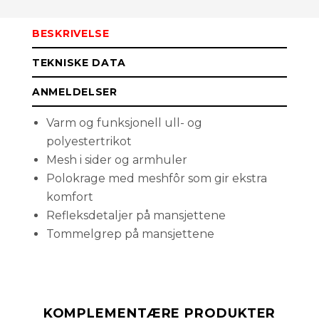
BESKRIVELSE
L
Få påminnelse
Utsolgt
TEKNISKE DATA
M
Få påminnelse
Utsolgt
ANMELDELSER
Varm og funksjonell ull- og
S
Få påminnelse
Utsolgt
polyestertrikot
Mesh i sider og armhuler
Polokrage med meshfôr som gir ekstra
komfort
Refleksdetaljer på mansjettene
Tommelgrep på mansjettene
KOMPLEMENTÆRE PRODUKTER