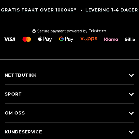
GRATIS FRAKT OVER 1000KR* • LEVERING 1-4 DAGER
NETTBUTIKK
Utstyr
SPORT
Klær
Alpin/Topptur
Sko
OM OSS
Langrenn
Merkevarer
Om Braasport
Løp
KUNDESERVICE
Butikk