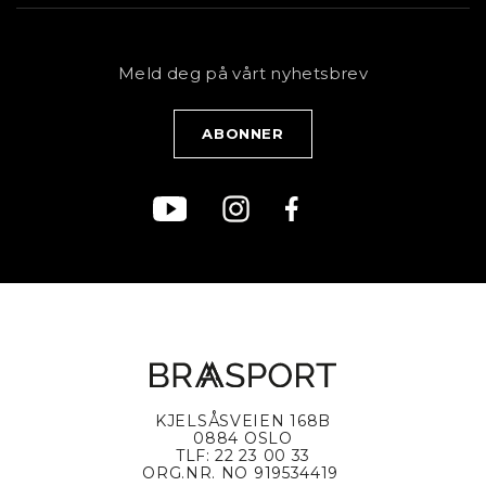
Sykkel
Kundeservice
NYHETSBREV
Bestill time
Fjell
Personvernerklæring
Meld deg på vårt nyhetsbrev
Blogg
Klær
Kjøpsvilkår
Bærekraft
KJELSÅSVEIEN 168B
0884 OSLO
TLF: 22 23 00 33
ORG.NR. NO 919534419