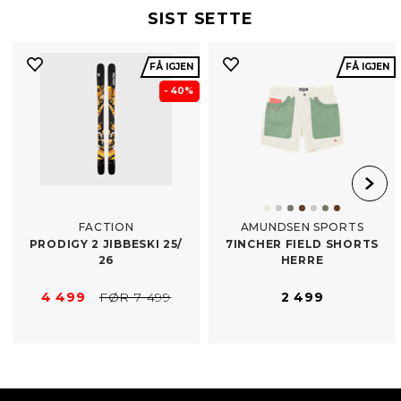
SIST SETTE
FÅ IGJEN
FÅ IGJEN
- 40%
FACTION
AMUNDSEN SPORTS
PRODIGY 2 JIBBESKI 25/​
7INCHER FIELD SHORTS
26
HERRE
4 499
FØR 7 499
2 499