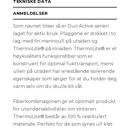
TEKNISKE DATA
S
På lager
ANMELDELSER
Som navnet tilsier så er Duo Active-serien
XS
Få påminnelse
Utsolgt
laget for aktiv bruk. Plaggene er strikket i to
lag, med fin merinoull på utsiden og
ThermoLite® på innsiden. ThermoLite® er et
høykvalitets funksjonsfiber som er
konstruert for optimal fukttransport, mens
ullen på utsiden har enestående isolerende
egenskaper som sørger for at du holder deg
varm selv om du skulle bli våt.
Fiberkombinasjonen gir et optimalt produkt
for utendørsaktiviteter om vinteren.
ThermoLite® består av 100 % resirkulert
materiale. Perfekt for de som synes ull klør.