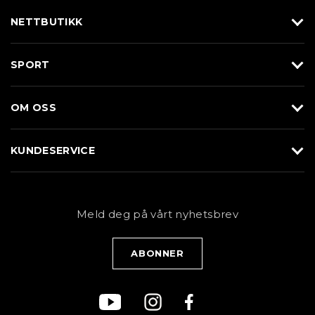
NETTBUTIKK
Utstyr
SPORT
Klær
Alpin/Topptur
Sko
OM OSS
Langrenn
Merkevarer
Om Braasport
Løp
KUNDESERVICE
Butikk
Sykkel
Kundeservice
NYHETSBREV
Bestill time
Fjell
Personvernerklæring
Meld deg på vårt nyhetsbrev
Blogg
Klær
Kjøpsvilkår
Bærekraft