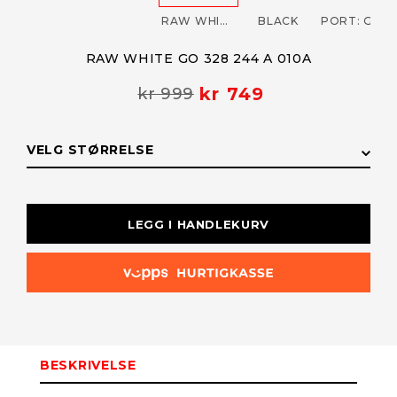
RAW WHITE GO 328 244 A 010A
BLACK
PORT: GO 328 244 A
RAW WHITE GO 328 244 A 010A
kr 749
kr 999
VELG STØRRELSE
STØRRELSE
LAGERSTATUS
LEGG I HANDLEKURV
XL
På lager
L
På lager
BESKRIVELSE
M
Få påminnelse
Utsolgt