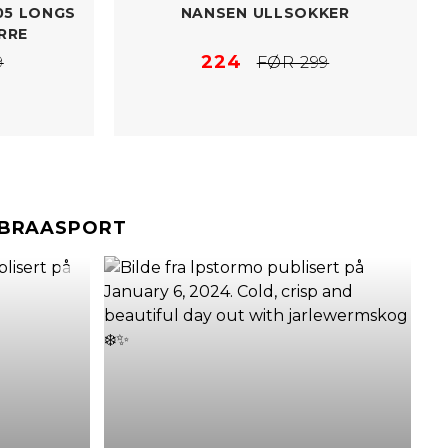
05 LONGS
NANSEN ULLSOKKER
RRE
224
9
FØR 299
#BRAASPORT