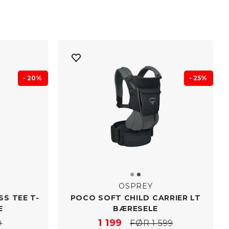
- 20%
- 25%
OSPREY
S TEE T-​
POCO SOFT CHILD CARRIER LT
E
BÆRESELE
1 199
9
FØR 1 599