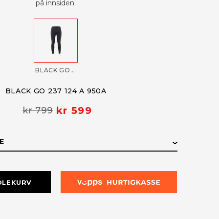
på innsiden.
BLACK GO 237 124 A 950A
BLACK GO 237 124 A 950A
kr 599
kr 799
E
E
LAGERSTATUS
DLEKURV
På lager