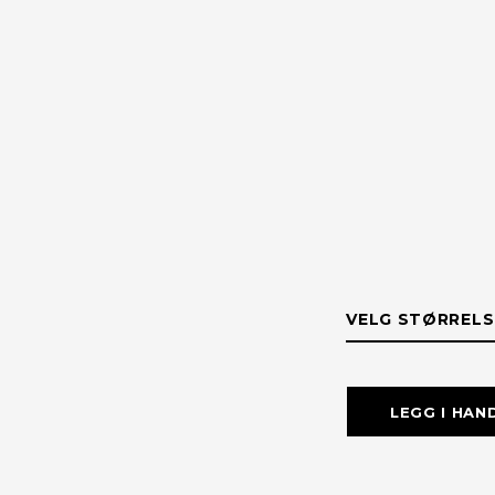
VELG STØRRELS
STØRRELS
LEGG I HAN
XXL