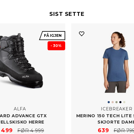
SIST SETTE
FÅ IGJEN
- 30%
ALFA
ICEBREAKER
ARD ADVANCE GTX
MERINO 150 TECH LITE S
JELLSKISKO HERRE
SKJORTE DAM
 499
639
FØR 4 999
FØR 79