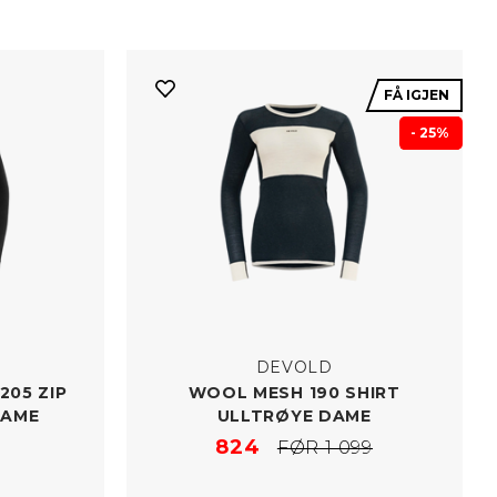
FÅ IGJEN
- 25%
DEVOLD
205 ZIP
WOOL MESH 190 SHIRT
DAME
ULLTRØYE DAME
824
FØR 1 099