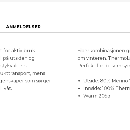
XL
ANMELDELSER
L
M
t for aktiv bruk.
Fiberkombinasjonen gir
ll på utsiden og
om vinteren. ThermoLit
øykvalitets
Perfekt for de som syne
S
fukttransport, mens
egenskaper som sørger
Utside: 80% Merino
i våt.
Innside: 100% Therm
Warm 205g