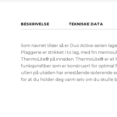
BESKRIVELSE
TEKNISKE DATA
Som navnet tilsier så er Duo Active-serien lage
Plaggene er strikket i to lag, med fin merinou
ThermoLite® på innsiden. ThermoLite® er et h
funksjonsfiber som er konstruert for optimal 
ullen på utsiden har enestående isolerende 
for at du holder deg varm selv om du skulle bl