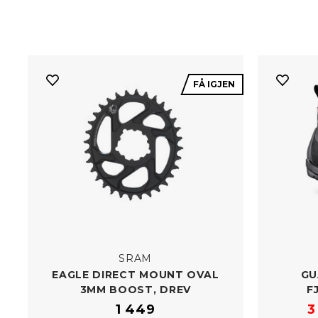
FÅ IGJEN
SRAM
EAGLE DIRECT MOUNT OVAL
GU
3MM BOOST, DREV
F
1 449
3