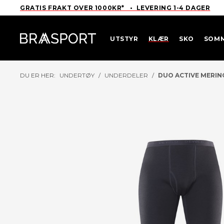
GRATIS FRAKT OVER 1000KR* • LEVERING 1-4 DAGER
UTSTYR
KLÆR
SKO
SOM
DU ER HER:
UNDERTØY
/
UNDERDELER
/
DUO ACTIVE MERIN