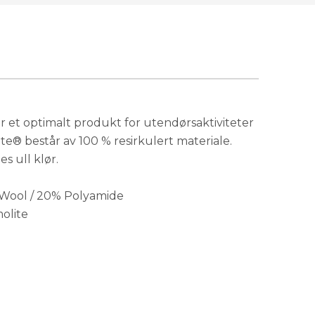
På lager
På lager
På lager
 et optimalt produkt for utendørsaktiviteter
e® består av 100 % resirkulert materiale.
s ull klør.
Få påminnelse
Utsolgt
 Wool / 20% Polyamide
olite