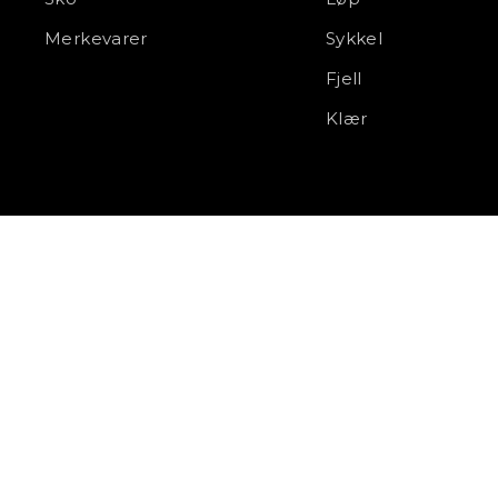
Merkevarer
Sykkel
Fjell
Klær