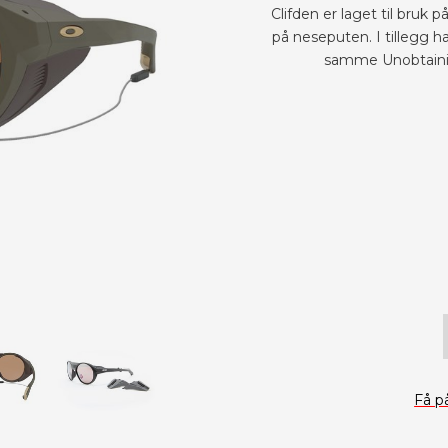
Clifden er laget til bruk
på neseputen. I tillegg h
samme Unobtainium
Få p