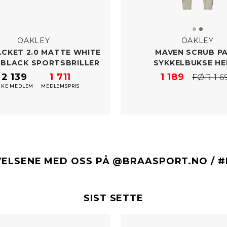
OAKLEY
OAKLEY
ACKET 2.0 MATTE WHITE
MAVEN SCRUB P
ZM BLACK SPORTSBRILLER
SYKKELBUKSE HE
2 139
1 711
1 189
FØR 1 6
KKE MEDLEM
MEDLEMSPRIS
VELSENE MED OSS PÅ @BRAASPORT.NO / 
SIST SETTE