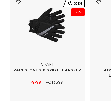
FÅ IGJEN
- 25%
CRAFT
RAIN GLOVE 2.0 SYKKELHANSKER
ADV
449
FØR 599