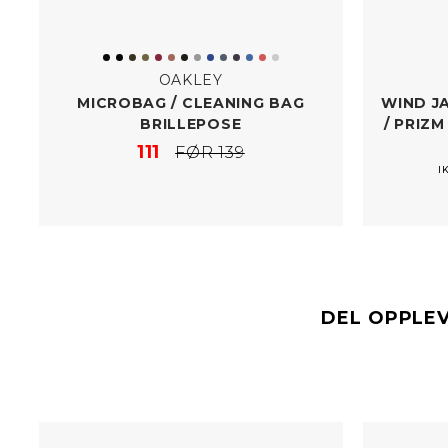
OAKLEY
MICROBAG /​ CLEANING BAG
WIND J
BRILLEPOSE
/​ PRI
111
FØR 139
I
DEL OPPLE