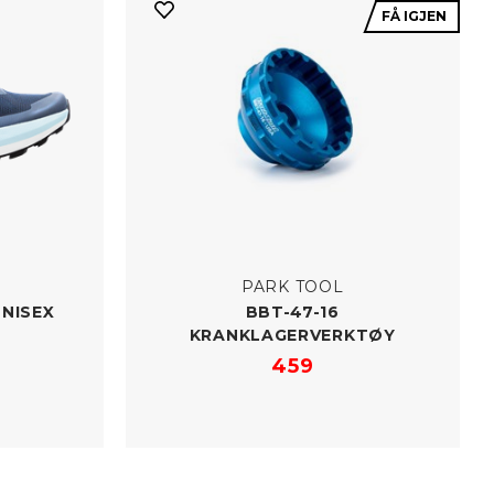
FÅ IGJEN
PARK TOOL
UNISEX
BBT-​47-16
KRANKLAGERVERKTØY
459