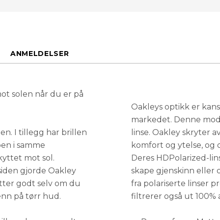
ANMELDELSER
mot solen når du er på
Oakleys optikk er kans
markedet. Denne mode
 I tillegg har brillen
linse. Oakley skryter av
oen i samme
komfort og ytelse, og 
yttet mot sol.
Deres HDPolarized-linse
siden gjorde Oakley
skape gjenskinn eller 
sitter godt selv om du
fra polariserte linser 
enn på tørr hud.
filtrerer også ut 100%