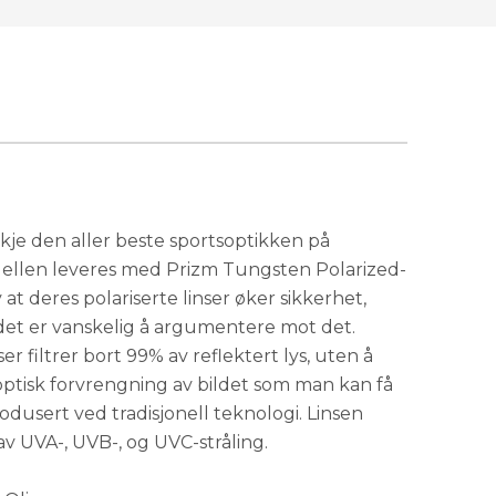
kje den aller beste sportsoptikken på
llen leveres med Prizm Tungsten Polarized-
 at deres polariserte linser øker sikkerhet,
det er vanskelig å argumentere mot det.
r filtrer bort 99% av reflektert lys, uten å
optisk forvrengning av bildet som man kan få
produsert ved tradisjonell teknologi. Linsen
 av UVA-, UVB-, og UVC-stråling.