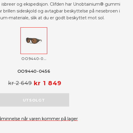
 på isbreer og ekspedisjon. Clifden har Unobtainium® gummi
ar brillen sideskjold og avtagbar beskyttelse på nesebroen i
-materiale, slik at du er godt beskyttet mot sol.
OO9440-0456
OO9440-0456
kr 1 849
kr 2 649
UTSOLGT
åminnelse når varen kommer på lager