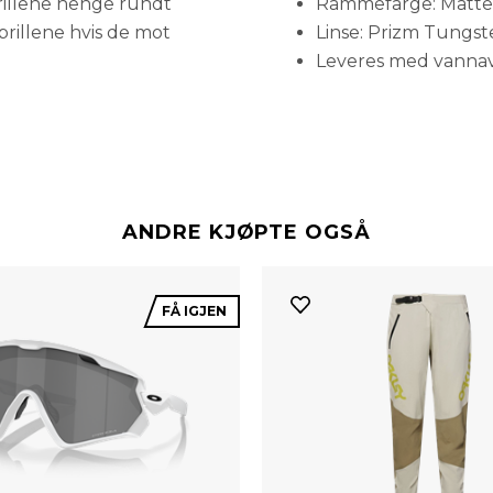
 brillene henge rundt
Rammefarge: Matte 
r brillene hvis de mot
Linse: Prizm Tungst
Leveres med vannav
ANDRE KJØPTE OGSÅ
FÅ IGJEN