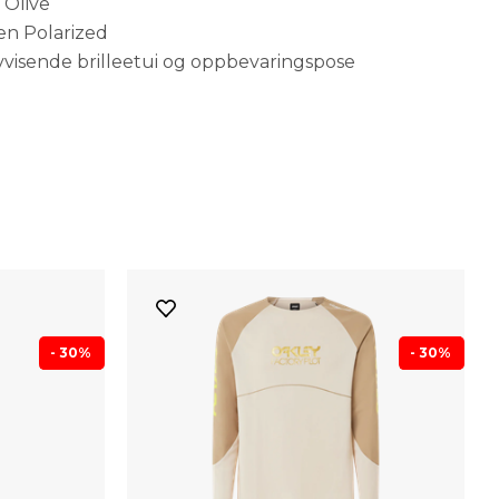
Olive
en Polarized
visende brilleetui og oppbevaringspose
- 30%
- 30%