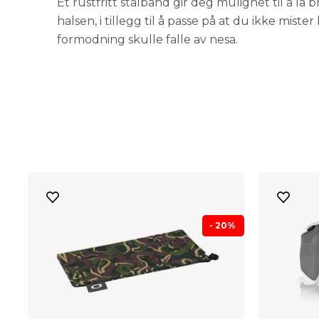
Et rustfritt stålbånd gir deg mulighet til å la
halsen, i tillegg til å passe på at du ikke miste
formodning skulle falle av nesa.
- 20%