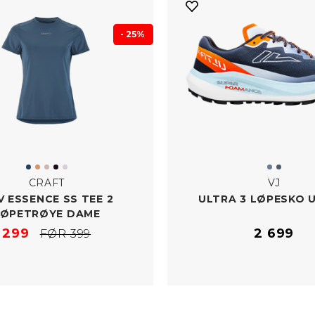
- 25%
CRAFT
VJ
 ESSENCE SS TEE 2
ULTRA 3 LØPESKO 
LØPETRØYE DAME
299
2 699
FØR 399