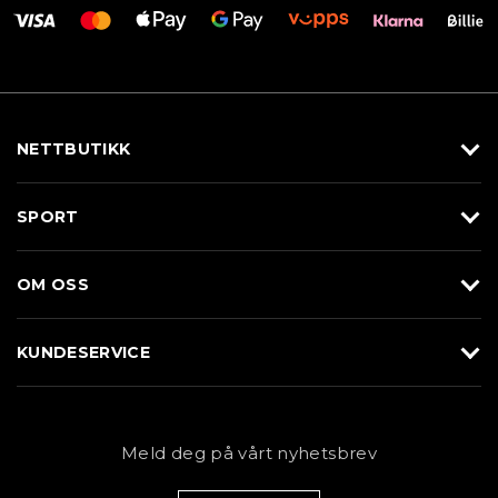
NETTBUTIKK
Utstyr
SPORT
Klær
Alpin/Topptur
Sko
OM OSS
Langrenn
Merkevarer
Om Braasport
Løp
KUNDESERVICE
Butikk
Sykkel
Kundeservice
NYHETSBREV
Bestill time
Fjell
Personvernerklæring
Meld deg på vårt nyhetsbrev
Blogg
Klær
Kjøpsvilkår
Bærekraft