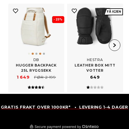
FÅ IGJEN
- 25%
DB
HESTRA
HUGGER BACKPACK
LEATHER BOX MITT
25L RYGGSEKK
VOTTER
1 649
FØR 2 199
649
Karakter:
4.8 av 5 mulige
Karakter:
1.0 av 5 mulige
GRATIS FRAKT OVER 1000KR* • LEVERING 1-4 DAGER