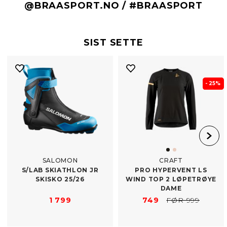
@BRAASPORT.NO / #BRAASPORT
SIST SETTE
- 25%
SALOMON
CRAFT
S/​LAB SKIATHLON JR
PRO HYPERVENT LS
SKISKO 25/26
WIND TOP 2 LØPETRØYE
DAME
1 799
749
FØR 999