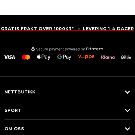
GRATIS FRAKT OVER 1000KR* • LEVERING 1-4 DAGER
NETTBUTIKK
Utstyr
SPORT
Klær
Alpin/Topptur
Sko
OM OSS