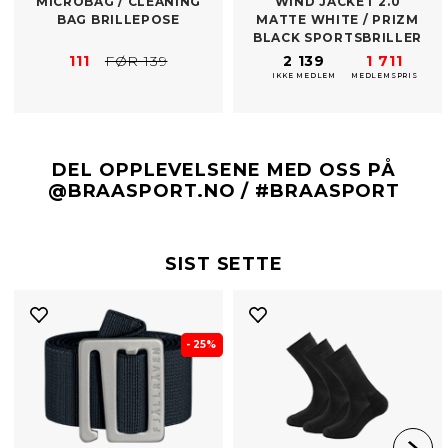
MICROBAG /​ CLEANING
WIND JACKET 2.0
BAG BRILLEPOSE
MATTE WHITE /​ PRIZM
BLACK SPORTSBRILLER
111
FØR 139
2 139
1 711
IKKE MEDLEM
MEDLEMSPRIS
DEL OPPLEVELSENE MED OSS PÅ
@BRAASPORT.NO / #BRAASPORT
SIST SETTE
- 25%