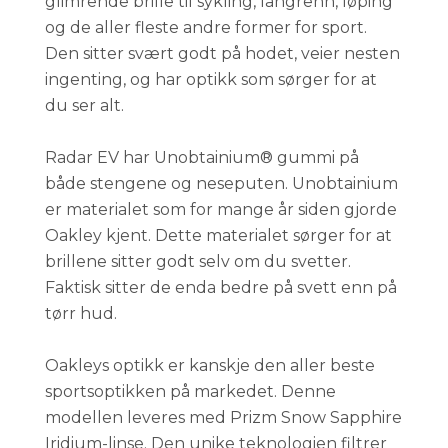
glimrende brille til sykling, langrenn, løping
og de aller fleste andre former for sport.
Den sitter svært godt på hodet, veier nesten
ingenting, og har optikk som sørger for at
du ser alt.
Radar EV har Unobtainium® gummi på
både stengene og neseputen. Unobtainium
er materialet som for mange år siden gjorde
Oakley kjent. Dette materialet sørger for at
brillene sitter godt selv om du svetter.
Faktisk sitter de enda bedre på svett enn på
tørr hud.
Oakleys optikk er kanskje den aller beste
sportsoptikken på markedet. Denne
modellen leveres med Prizm Snow Sapphire
Iridium-linse. Den unike teknologien filtrer