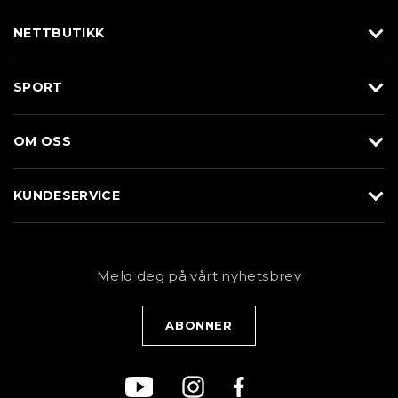
NETTBUTIKK
Utstyr
SPORT
Klær
Alpin/Topptur
Sko
OM OSS
Langrenn
Merkevarer
Om Braasport
Løp
KUNDESERVICE
Butikk
Sykkel
Kundeservice
NYHETSBREV
Bestill time
Fjell
Personvernerklæring
Meld deg på vårt nyhetsbrev
Blogg
Klær
Kjøpsvilkår
Bærekraft