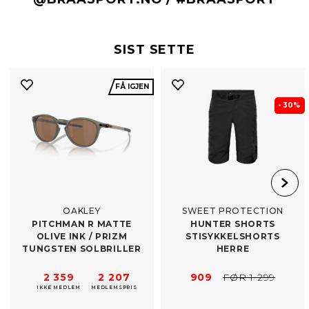
SIST SETTE
FÅ IGJEN
- 30%
OAKLEY
SWEET PROTECTION
PITCHMAN R MATTE
HUNTER SHORTS
OLIVE INK /​ PRIZM
STISYKKELSHORTS
TUNGSTEN SOLBRILLER
HERRE
2 359
2 207
909
FØR 1 299
IKKE MEDLEM
MEDLEMSPRIS