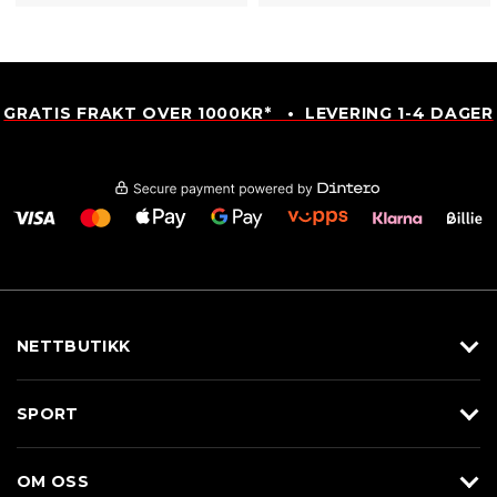
GRATIS FRAKT OVER 1000KR* • LEVERING 1-4 DAGER
NETTBUTIKK
Utstyr
SPORT
Klær
Alpin/Topptur
Sko
OM OSS