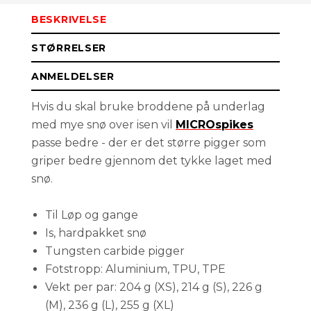
BESKRIVELSE
L
Få påminnelse
Utsolgt
STØRRELSER
M
Få påminnelse
Utsolgt
ANMELDELSER
Hvis du skal bruke broddene på underlag
S
Få påminnelse
Utsolgt
med mye snø over isen vil
MICROspikes
passe bedre - der er det større pigger som
griper bedre gjennom det tykke laget med
snø.
Til Løp og gange
Is, hardpakket snø
Tungsten carbide pigger
Fotstropp: Aluminium, TPU, TPE
Vekt per par: 204 g (XS), 214 g (S), 226 g
(M), 236 g (L), 255 g (XL)