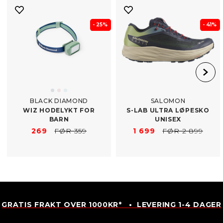
- 25%
- 41%
BLACK DIAMOND
SALOMON
WIZ HODELYKT FOR
S-​LAB ULTRA LØPESKO
BARN
UNISEX
269
FØR 359
1 699
FØR 2 899
GRATIS FRAKT OVER 1000KR* • LEVERING 1-4 DAGER