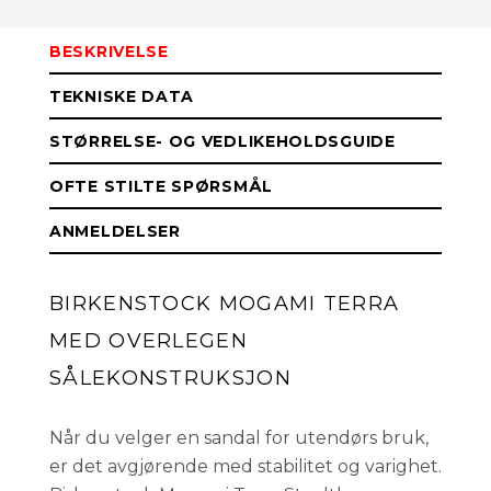
BESKRIVELSE
44
På lager
TEKNISKE DATA
43
På lager
STØRRELSE- OG VEDLIKEHOLDSGUIDE
OFTE STILTE SPØRSMÅL
42
På lager
ANMELDELSER
41
På lager
BIRKENSTOCK MOGAMI TERRA
MED OVERLEGEN
40
Få påminnelse
Utsolgt
SÅLEKONSTRUKSJON
39
På lager
Når du velger en sandal for utendørs bruk,
er det avgjørende med stabilitet og varighet.