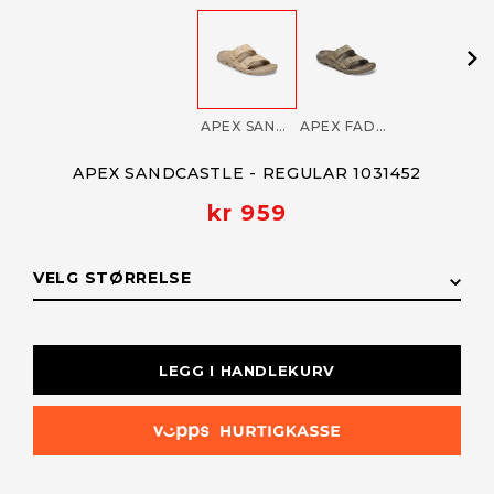
APEX SANDCASTLE - REGULAR 1031452
APEX FADED KHAKI - REGULAR 1029596
APEX SANDCASTLE - REGULAR 1031452
kr 959
VELG STØRRELSE
STØRRELSE
LAGERSTATUS
LEGG I HANDLEKURV
46
På lager
45
På lager