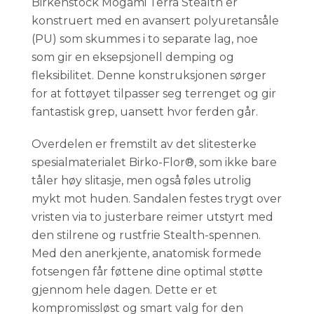
Birkenstock Mogami Terra Stealth er
konstruert med en avansert polyuretansåle
(PU) som skummes i to separate lag, noe
som gir en eksepsjonell demping og
fleksibilitet. Denne konstruksjonen sørger
for at fottøyet tilpasser seg terrenget og gir
fantastisk grep, uansett hvor ferden går.
Overdelen er fremstilt av det slitesterke
spesialmaterialet Birko-Flor®, som ikke bare
tåler høy slitasje, men også føles utrolig
mykt mot huden. Sandalen festes trygt over
vristen via to justerbare reimer utstyrt med
den stilrene og rustfrie Stealth-spennen.
Med den anerkjente, anatomisk formede
fotsengen får føttene dine optimal støtte
gjennom hele dagen. Dette er et
kompromissløst og smart valg for den