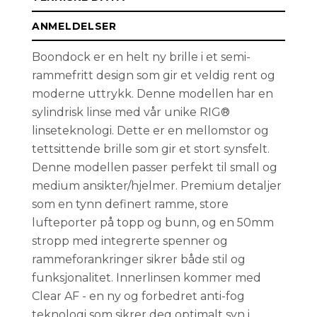
ANMELDELSER
Boondock er en helt ny brille i et semi-
rammefritt design som gir et veldig rent og
moderne uttrykk. Denne modellen har en
sylindrisk linse med vår unike RIG®
linseteknologi. Dette er en mellomstor og
tettsittende brille som gir et stort synsfelt.
Denne modellen passer perfekt til small og
medium ansikter/hjelmer. Premium detaljer
som en tynn definert ramme, store
lufteporter på topp og bunn, og en 50mm
stropp med integrerte spenner og
rammeforankringer sikrer både stil og
funksjonalitet. Innerlinsen kommer med
Clear AF - en ny og forbedret anti-fog
teknologi som sikrer deg optimalt syn i