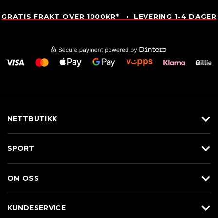
GRATIS FRAKT OVER 1000KR* • LEVERING 1-4 DAGER
NETTBUTIKK
Utstyr
SPORT
Klær
Alpin/Topptur
Sko
OM OSS
Langrenn
Merkevarer
Om Braasport
Løp
KUNDESERVICE