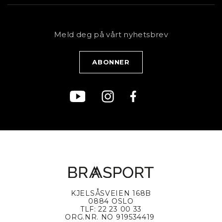
Butikk
Sykkel
Kundeservice
NYHETSBREV
Bestill time
Fjell
Personvernerklæring
Meld deg på vårt nyhetsbrev
Blogg
Klær
Kjøpsvilkår
Bærekraft
KJELSÅSVEIEN 168B
0884 OSLO
TLF: 22 23 00 33
ORG.NR. NO 919534419