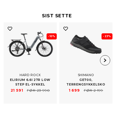
SIST SETTE
- 10%
- 23%
HARD ROCX
SHIMANO
ELIRIUM 6.6I 27R LOW
GE700,
STEP EL-​SYKKEL
TERRENGSYKKELSKO
21 591
FØR 23 990
1 699
FØR 2 199