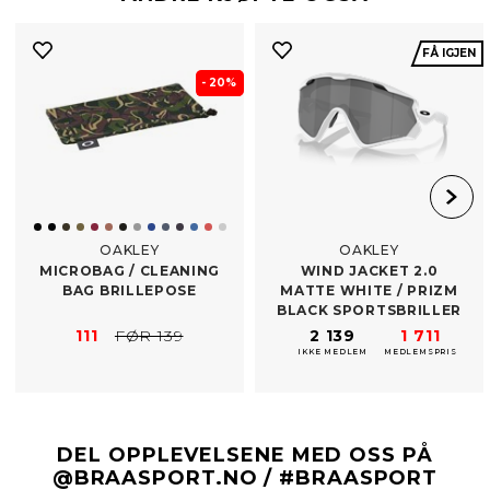
FÅ IGJEN
- 20%
OAKLEY
OAKLEY
MICROBAG /​ CLEANING
WIND JACKET 2.0
BAG BRILLEPOSE
MATTE WHITE /​ PRIZM
BLACK SPORTSBRILLER
111
FØR 139
2 139
1 711
IKKE MEDLEM
MEDLEMSPRIS
DEL OPPLEVELSENE MED OSS PÅ
@BRAASPORT.NO / #BRAASPORT