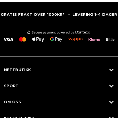
GRATIS FRAKT OVER 1000KR* • LEVERING 1-4 DAGER
NETTBUTIKK
Utstyr
SPORT
Klær
Alpin/Topptur
Sko
OM OSS
Langrenn
Merkevarer
Om Braasport
Løp
KUNDESERVICE