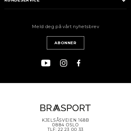
Butikk
Sykkel
Kundeservice
NYHETSBREV
Bestill time
Fjell
Personvernerklæring
Meld deg på vårt nyhetsbrev
Blogg
Klær
Kjøpsvilkår
Bærekraft
KJELSÅSVEIEN 168B
0884 OSLO
TLF: 22 23 00 33