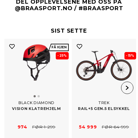
DEL OPPLEVELSENE MED OSS PÅ
@BRAASPORT.NO / #BRAASPORT
SIST SETTE
FÅ IGJEN
- 25%
- 15%
BLACK DIAMOND
TREK
VISION KLATREHJELM
RAIL+5 GEN.5 ELSYKKEL
974
FØR 1 299
54 999
FØR 64 999