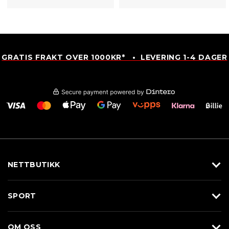
GRATIS FRAKT OVER 1000KR* • LEVERING 1-4 DAGER
NETTBUTIKK
Utstyr
SPORT
Klær
Alpin/Topptur
Sko
OM OSS