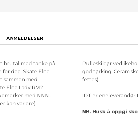
ANMELDELSER
tt brutal med tanke på
Rulleski bør vedlikehol
 for deg. Skate Elite
god tørking. Ceramisk
klet sammen med
fettes).
ate Elite Lady RM2
il skomerker med NNN-
IDT er eneleverandør t
er kan variere).
NB. Husk å oppgi sko