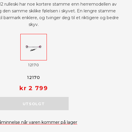
M2 rulleski har noe kortere stamme enn herremodellen av
g den samme skilike følelsen i skyvet. En lengre stamme
il barmark enklere, og tvinger deg til et riktigere og bedre
skyv.
12170
12170
kr 2 799
UTSOLGT
åminnelse når varen kommer på lager