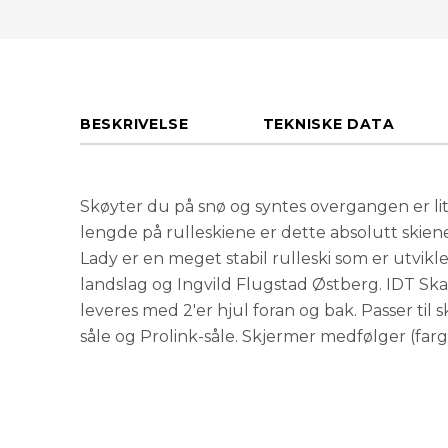
BESKRIVELSE
TEKNISKE DATA
Skøyter du på snø og syntes overgangen er li
lengde på rulleskiene er dette absolutt skiene
Lady er en meget stabil rulleski som er utvi
landslag og Ingvild Flugstad Østberg. IDT Sk
leveres med 2'er hjul foran og bak. Passer t
såle og Prolink-såle. Skjermer medfølger (farg