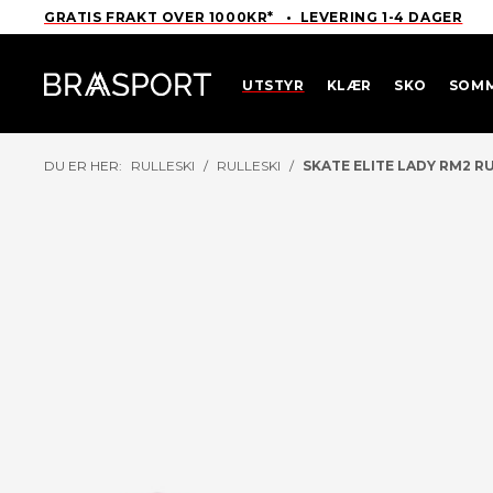
GRATIS FRAKT OVER 1000KR* • LEVERING 1-4 DAGER
UTSTYR
KLÆR
SKO
SOM
DU ER HER:
RULLESKI
/
RULLESKI
/
SKATE ELITE LADY RM2 R