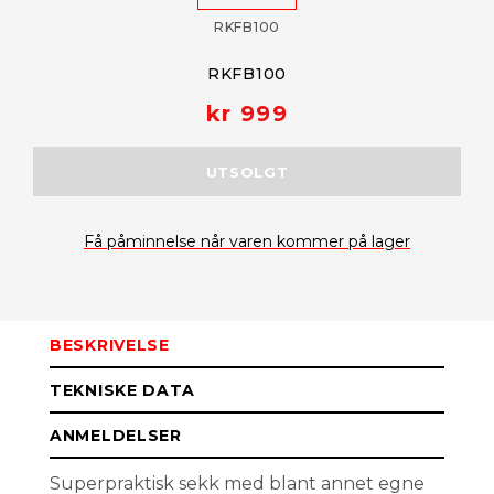
RKFB100
RKFB100
kr 999
UTSOLGT
Få påminnelse når varen kommer på lager
BESKRIVELSE
TEKNISKE DATA
ANMELDELSER
Superpraktisk sekk med blant annet egne