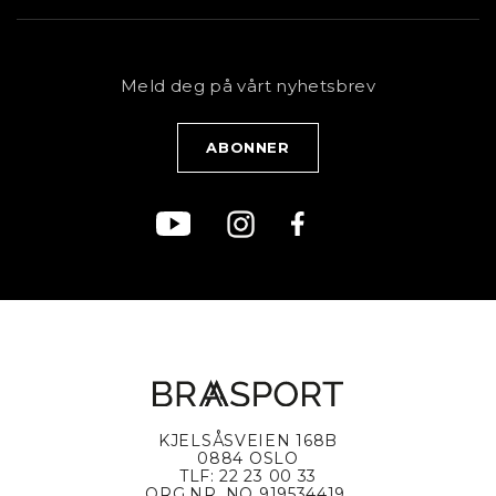
Butikk
Sykkel
Kundeservice
NYHETSBREV
Bestill time
Fjell
Personvernerklæring
Meld deg på vårt nyhetsbrev
Blogg
Klær
Kjøpsvilkår
Bærekraft
KJELSÅSVEIEN 168B
0884 OSLO
TLF: 22 23 00 33
ORG.NR. NO 919534419