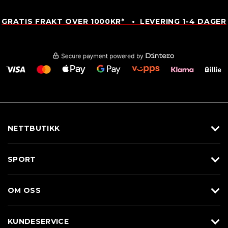
GRATIS FRAKT OVER 1000KR* • LEVERING 1-4 DAGER
NETTBUTIKK
Utstyr
SPORT
Klær
Alpin/Topptur
Sko
OM OSS
Langrenn
Merkevarer
Om Braasport
Løp
KUNDESERVICE