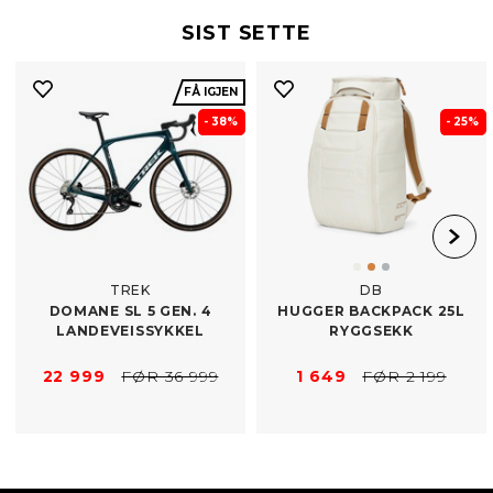
SIST SETTE
FÅ IGJEN
- 38%
- 25%
TREK
DB
DOMANE SL 5 GEN. 4
HUGGER BACKPACK 25L
LANDEVEISSYKKEL
RYGGSEKK
22 999
FØR 36 999
1 649
FØR 2 199