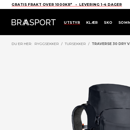
GRATIS FRAKT OVER 1000KR* • LEVERING 1-4 DAGER
UTSTYR
KLÆR
SKO
SOM
DU ER HER:
RYGGSEKKER
/
TURSEKKER
/
TRAVERSE 30 DRY 