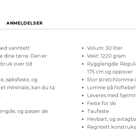
ANMELDELSER
med vanntett
Volum: 30 liter
 dine tørre. Den er
Vekt: 1220 gram
d bruk over tid.
Rygglengde: Regular
175 cm og oppover
, isøksfeste, og
Stor stretchlomme i
det minimale, kan du ta
Lomme på hoftebel
.
Leveres med hjelmn
Feste for ski
engde, og passer de
Taufeste
Hevbart, og avtagba
Regntett konstruksj