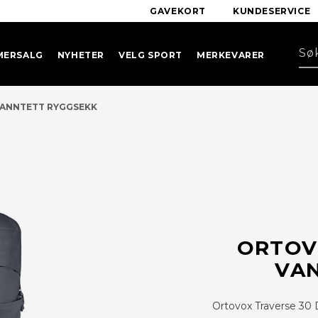
GAVEKORT
KUNDESERVICE
MERSALG
NYHETER
VELG SPORT
MERKEVARER
VANNTETT RYGGSEKK
ORTOV
VA
Ortovox Traverse 30 D