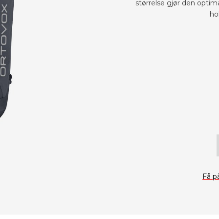
størrelse gjør den optim
ho
Få p