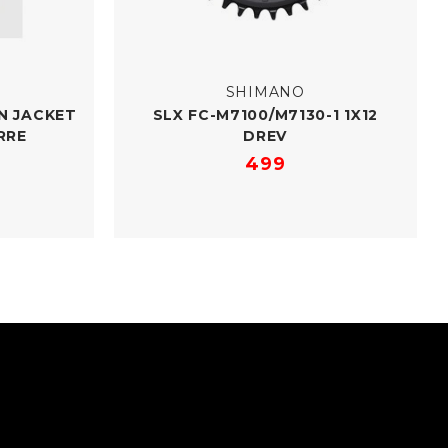
SHIMANO
N JACKET
SLX FC-​M7100/​M7130-1 1X12
RRE
DREV
499