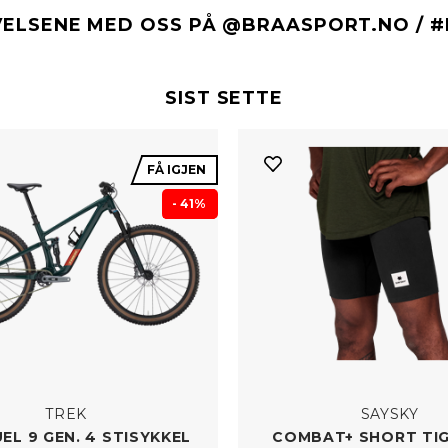
VELSENE MED OSS PÅ @BRAASPORT.NO / 
SIST SETTE
FÅ IGJEN
- 41%
TREK
SAYSKY
EL 9 GEN. 4 STISYKKEL
COMBAT+ SHORT TIG