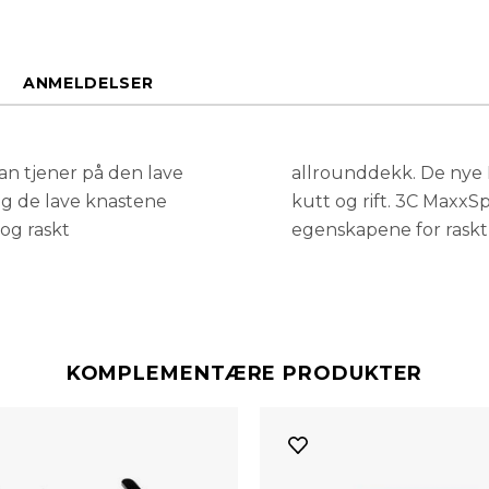
ANMELDELSER
n tjener på den lave
tter sideveggene fra
og de lave knastene
ngen gir de beste
 og raskt
egenskapene for raskt
KOMPLEMENTÆRE PRODUKTER