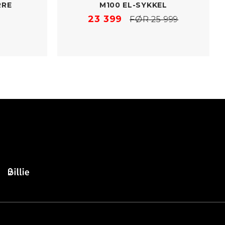
RRE
M100 EL-​SYKKEL
23 399
FØR 25 999