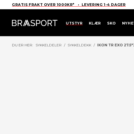
GRATIS FRAKT OVER 1000KR* • LEVERING 1-4 DAGER
UTSTYR
KLÆR
SKO
NYHE
DU ER HER:
SYKKELDELER
/
SYKKELDEKK
/
IKON TR EXO 27.5"