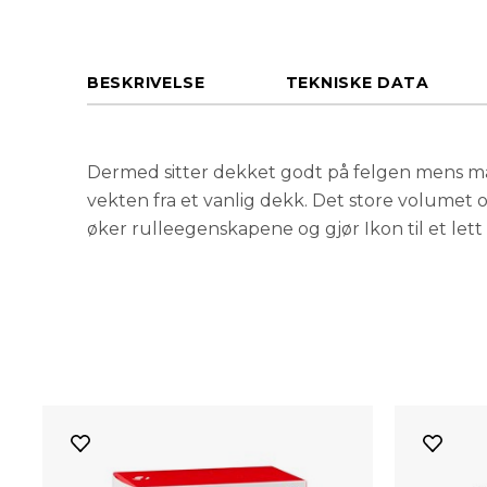
BESKRIVELSE
TEKNISKE DATA
Dermed sitter dekket godt på felgen mens ma
allrounddekk. De nye EXO innleggene besky
vekten fra et vanlig dekk. Det store volumet 
kutt og rift. 3C MaxxSpeed gummiblandi
øker rulleegenskapene og gjør Ikon til et lett