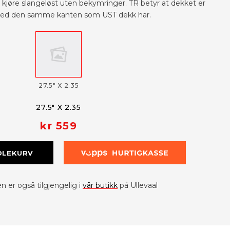
 kjøre slangeløst uten bekymringer. TR betyr at dekket er
med den samme kanten som UST dekk har.
27.5" X 2.35
27.5" X 2.35
kr 559
DLEKURV
 er også tilgjengelig i
vår butikk
på Ullevaal