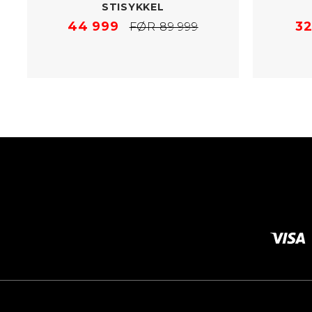
STISYKKEL
44 999
32
FØR 89 999