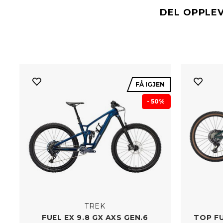
DEL OPPLE
FÅ IGJEN
- 50%
TREK
FUEL EX 9.8 GX AXS GEN.6
TOP FU