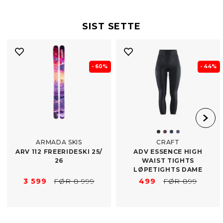
SIST SETTE
- 60%
- 44%
ARMADA SKIS
CRAFT
ARV 112 FREERIDESKI 25/​
ADV ESSENCE HIGH
26
WAIST TIGHTS
LØPETIGHTS DAME
3 599
FØR 8 999
499
FØR 899