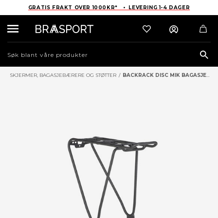
GRATIS FRAKT OVER 1000KR* • LEVERING 1-4 DAGER
Sea
SKJERMER, BAGASJEBÆRERE OG STØTTER
/
BACKRACK DISC MIK BAGASJEBRETT