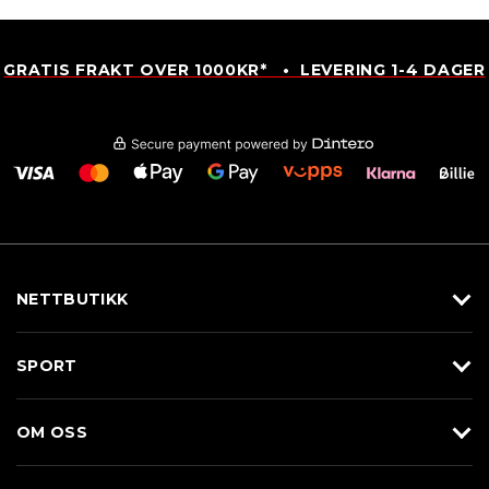
GRATIS FRAKT OVER 1000KR* • LEVERING 1-4 DAGER
NETTBUTIKK
Utstyr
SPORT
Klær
Alpin/Topptur
Sko
OM OSS
Langrenn
Merkevarer
Om Braasport