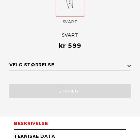
SVART
SVART
kr 599
VELG STØRRELSE
STØRRELSE
LAGERSTATUS
UTSOLGT
M–XL (56–
Få påminnelse
Utsolgt
62cm) 582181
BESKRIVELSE
XS–M (33–54
Få påminnelse
Utsolgt
TEKNISKE DATA
cm) 582180