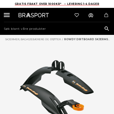
GRATIS FRAKT OVER 1000KR* • LEVERING 1-4 DAGER
Sea
SKJERMER, BAGASJEBÆRERE OG STØTTER
/
ROWDY DIRTBOARD SKJERMSETT 20-24"