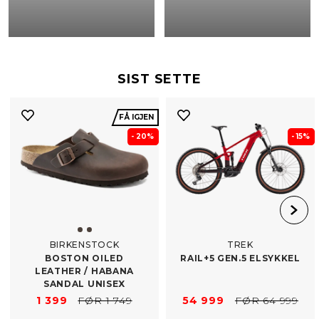
SIST SETTE
FÅ IGJEN
- 20%
- 15%
BIRKENSTOCK
TREK
BOSTON OILED
RAIL+5 GEN.5 ELSYKKEL
LEATHER /​ HABANA
SANDAL UNISEX
1 399
FØR 1 749
54 999
FØR 64 999