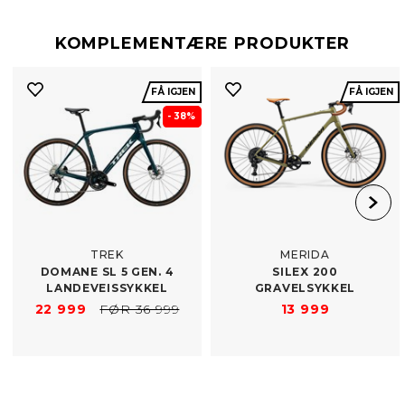
KOMPLEMENTÆRE PRODUKTER
FÅ IGJEN
FÅ IGJEN
- 38%
TREK
MERIDA
DOMANE SL 5 GEN. 4
SILEX 200
LANDEVEISSYKKEL
GRAVELSYKKEL
22 999
FØR 36 999
13 999