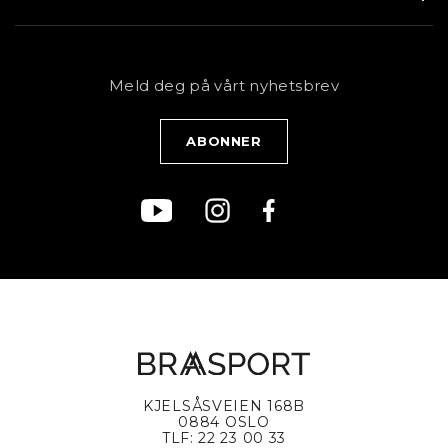
Butikk
Sykkel
Kundeservice
NYHETSBREV
Bestill time
Fjell
Personvernerklæring
Meld deg på vårt nyhetsbrev
Blogg
Klær
Kjøpsvilkår
Bærekraft
KJELSÅSVEIEN 168B
0884 OSLO
TLF: 22 23 00 33