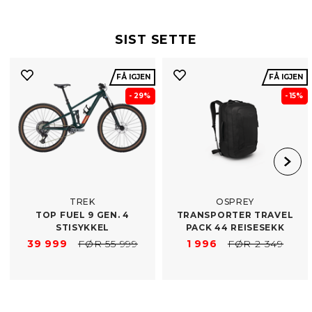
SIST SETTE
FÅ IGJEN
FÅ IGJEN
- 29%
- 15%
TREK
OSPREY
TOP FUEL 9 GEN. 4
TRANSPORTER TRAVEL
STISYKKEL
PACK 44 REISESEKK
39 999
FØR 55 999
1 996
FØR 2 349