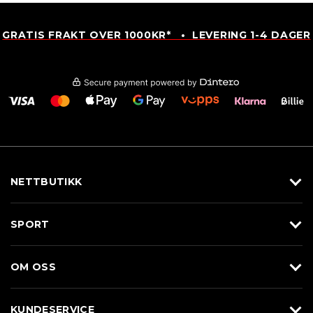
GRATIS FRAKT OVER 1000KR* • LEVERING 1-4 DAGER
NETTBUTIKK
Utstyr
SPORT
Klær
Alpin/Topptur
Sko
OM OSS
Langrenn
Merkevarer
Om Braasport
Løp
KUNDESERVICE