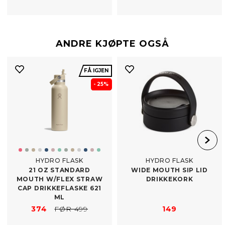
ANDRE KJØPTE OGSÅ
FÅ IGJEN
- 25%
HYDRO FLASK
HYDRO FLASK
21 OZ STANDARD
WIDE MOUTH SIP LID
MOUTH W/​FLEX STRAW
DRIKKEKORK
CAP DRIKKEFLASKE 621
ML
374
FØR 499
149