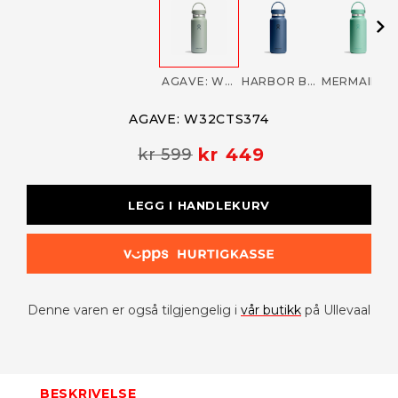
AGAVE: W32CTS374
HARBOR BLUE
MERMAID GREEN
AGAVE: W32CTS374
kr 449
kr 599
LEGG I HANDLEKURV
Denne varen er også tilgjengelig i
vår butikk
på Ullevaal
BESKRIVELSE