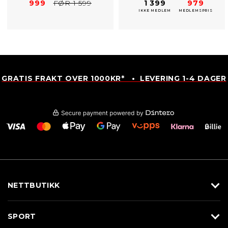
999
FØR 1 599
1 399
979
IKKE MEDLEM
MEDLEMSPRIS
GRATIS FRAKT OVER 1000KR* • LEVERING 1-4 DAGER
NETTBUTIKK
Utstyr
SPORT
Klær