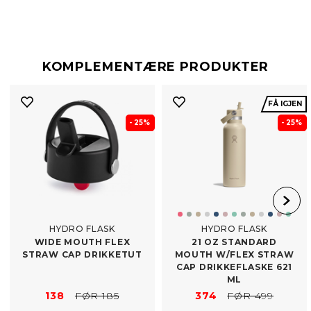
KOMPLEMENTÆRE PRODUKTER
FÅ IGJEN
- 25%
- 25%
HYDRO FLASK
HYDRO FLASK
WIDE MOUTH FLEX
21 OZ STANDARD
STRAW CAP DRIKKETUT
MOUTH W/​FLEX STRAW
CAP DRIKKEFLASKE 621
ML
138
FØR 185
374
FØR 499