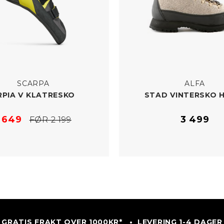
SCARPA
ALFA
RPIA V KLATRESKO
STAD VINTERSKO 
1 649
3 499
FØR 2 199
GRATIS FRAKT OVER 1000KR* • LEVERING 1-4 DAGER