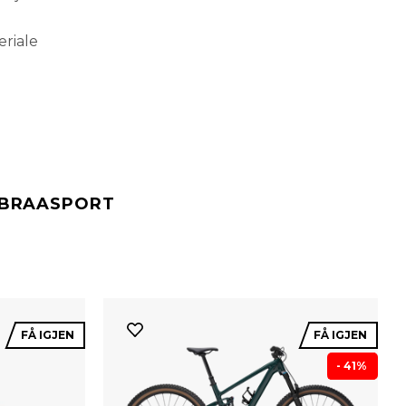
eriale
#BRAASPORT
FÅ IGJEN
FÅ IGJEN
- 41%