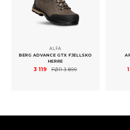
ALFA
BERG ADVANCE GTX FJELLSKO
A
HERRE
3 119
FØR 3 899