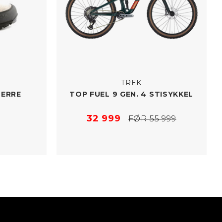
TREK
HERRE
TOP FUEL 9 GEN. 4 STISYKKEL
32 999
FØR 55 999