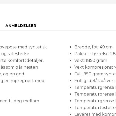
ANMELDELSER
 sovepose med syntetisk
Bredde, fot: 49 cm
 og slitesterke
Pakket størrelse: 2
rte komforttdetaljer,
Vekt: 1850 gram
lås som går nesten
Vekt kompresjonstr
n, og en god
Fyll: 950 gram synte
 og er impregnert med
Full glidelås på vens
Temperaturgrense 
Temperaturgrense E
rmed til deg mellom
Temperaturgrense 
Temperaturtestet e
Leveres med kompr