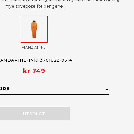
mye sovepose for pengene!
MANDARINE-INK: 3701822-9314
ANDARINE-INK: 3701822-9314
kr 749
SIDE
DE
LAGERSTATUS
UTSOLGT
Få påminnelse
Utsolgt