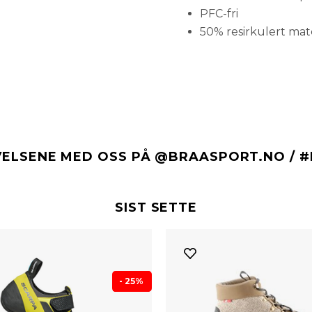
PFC-fri
50% resirkulert mat
VELSENE MED OSS PÅ @BRAASPORT.NO / 
SIST SETTE
- 25%