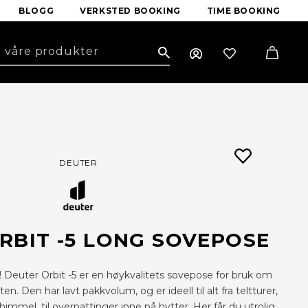
BLOGG
VERKSTED BOOKING
TIME BOOKING
Search
DEUTER
RBIT -5 LONG SOVEPOSE
 Deuter Orbit -5 er en høykvalitets sovepose for bruk om
 Den har lavt pakkvolum, og er ideell til alt fra teltturer,
immel, til overnattinger inne på hytter. Her får du utrolig