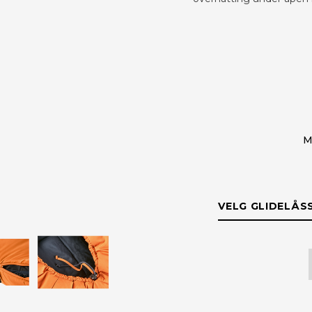
M
VELG GLIDELÅS
GLIDELÅSSI
Venstre, LZ