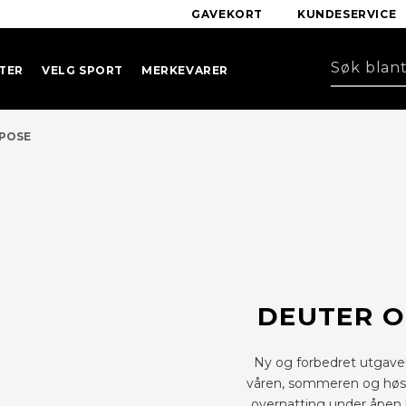
GAVEKORT
KUNDESERVICE
TER
VELG SPORT
MERKEVARER
EPOSE
DEUTER O
Ny og forbedret utgave!
våren, sommeren og høsten.
overnatting under åpen h