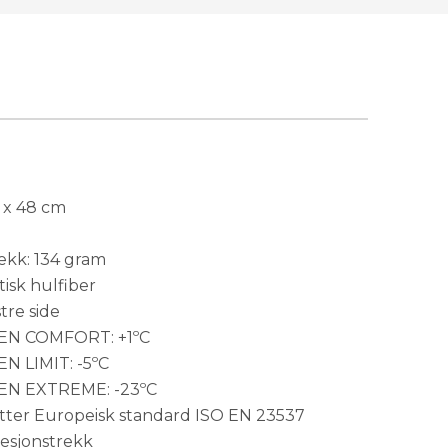
8 x 48 cm
ekk: 134 gram
tisk hulfiber
tre side
EN COMFORT: +1ºC
N LIMIT: -5ºC
EN EXTREME: -23ºC
tter Europeisk standard ISO EN 23537
esjonstrekk