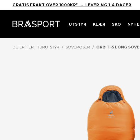
GRATIS FRAKT OVER 1000KR* • LEVERING 1-4 DAGER
UTSTYR
KLÆR
SKO
NYHE
DU ER HER:
TURUTSTYR
/
SOVEPOSER
/
ORBIT -5 LONG SOV