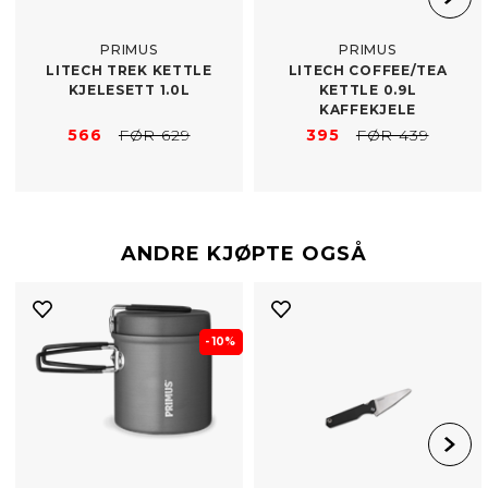
PRIMUS
PRIMUS
LITECH TREK KETTLE
LITECH COFFEE/​TEA
KJELESETT 1.0L
KETTLE 0.9L
KAFFEKJELE
566
FØR 629
395
FØR 439
ANDRE KJØPTE OGSÅ
- 10%