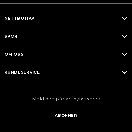
NETTBUTIKK
Utstyr
SPORT
Klær
Alpin/Topptur
Sko
OM OSS
Langrenn
Merkevarer
Om Braasport
Løp
KUNDESERVICE
Butikk
Sykkel
Kundeservice
NYHETSBREV
Bestill time
Fjell
Personvernerklæring
Meld deg på vårt nyhetsbrev
Blogg
Klær
Kjøpsvilkår
Bærekraft