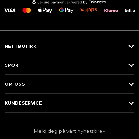
NETTBUTIKK
Utstyr
SPORT
Klær
Alpin/Topptur
Sko
OM OSS
Langrenn
Merkevarer
Om Braasport
Løp
KUNDESERVICE
Butikk
Sykkel
Kundeservice
NYHETSBREV
Bestill time
Fjell
Personvernerklæring
Meld deg på vårt nyhetsbrev
Blogg
Klær