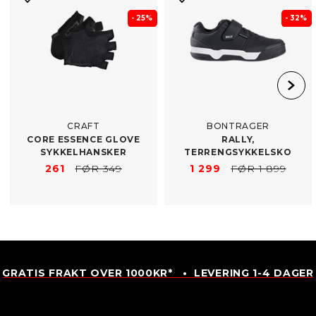
- 25%
- 32%
CRAFT
BONTRAGER
CORE ESSENCE GLOVE
RALLY,
SYKKELHANSKER
TERRENGSYKKELSKO
261
FØR 349
1 299
FØR 1 899
GRATIS FRAKT OVER 1000KR* • LEVERING 1-4 DAGER