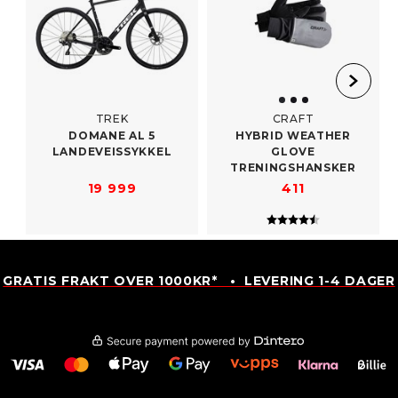
TREK
CRAFT
DOMANE AL 5
HYBRID WEATHER
LANDEVEISSYKKEL
GLOVE
TRENINGSHANSKER
19 999
411
Karakter:
4.7 av 5 mulig
GRATIS FRAKT OVER 1000KR* • LEVERING 1-4 DAGER