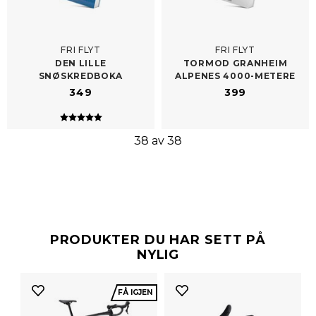
FRI FLYT
FRI FLYT
DEN LILLE
TORMOD GRANHEIM
SNØSKREDBOKA
ALPENES 4000-​METERE
349
399
Karakter:
5.0 av 5 mulige
38 av 38
PRODUKTER DU HAR SETT PÅ
NYLIG
FÅ IGJEN