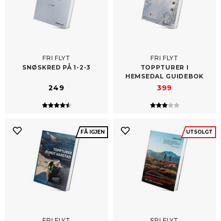
FRI FLYT
FRI FLYT
SNØSKRED PÅ 1-​2-3
TOPPTURER I
HEMSEDAL GUIDEBOK
249
399
Karakter:
4.5 av 5 mulige
Karakter:
3.0 av 5 mulig
FÅ IGJEN
UTSOLGT
FRI FLYT
FRI FLYT