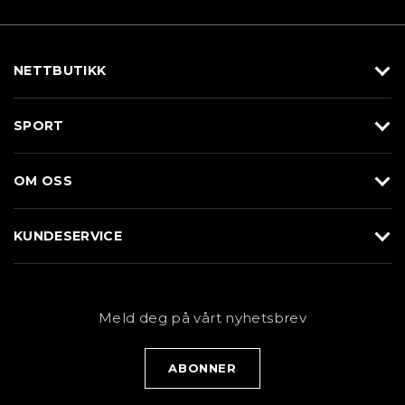
NETTBUTIKK
Utstyr
SPORT
Klær
Alpin/Topptur
Sko
OM OSS
Langrenn
Merkevarer
Om Braasport
Løp
KUNDESERVICE
Butikk
Sykkel
Kundeservice
NYHETSBREV
Bestill time
Fjell
Personvernerklæring
Meld deg på vårt nyhetsbrev
Blogg
Klær
Kjøpsvilkår
Bærekraft