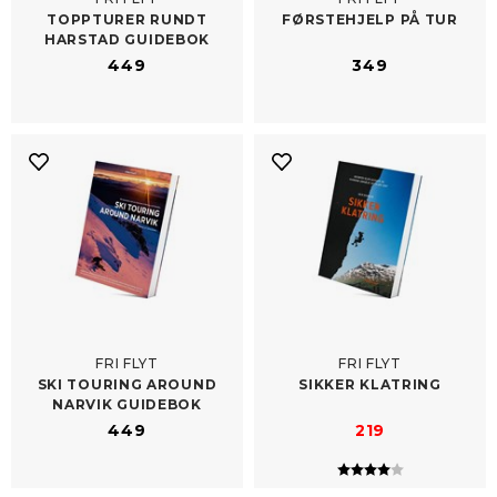
TOPPTURER RUNDT
FØRSTEHJELP PÅ TUR
HARSTAD GUIDEBOK
449
349
FRI FLYT
FRI FLYT
SKI TOURING AROUND
SIKKER KLATRING
NARVIK GUIDEBOK
449
219
Karakter:
4.0 av 5 mulig