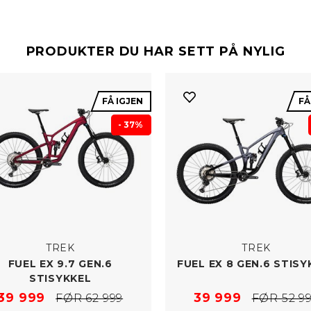
PRODUKTER DU HAR SETT PÅ NYLIG
FÅ IGJEN
FÅ
- 37%
TREK
TREK
FUEL EX 9.7 GEN.6
FUEL EX 8 GEN.6 STISY
STISYKKEL
39 999
39 999
FØR 62 999
FØR 52 9