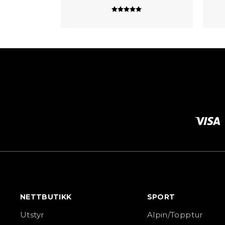
Karakter:
5.0 av 5 mulige
NETTBUTIKK
SPORT
Utstyr
Alpin/Topptur