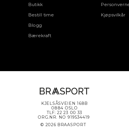
Butikk
Personverne
Bestill time
Kjøpsvilkår
Blogg
Bærekraft
KJELSÅSVEIEN 168B
0884 OSLO
TLF: 22 23 00 33
ORG.NR. NO 919534419
© 2026 BRAASPORT