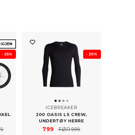
 IGJEN
- 25%
- 20%
ICEBREAKER
KKEL
200 OASIS LS CREW,
UNDERTØY HERRE
799
99
FØR 999