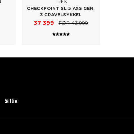
N
TREK
CHECKPOINT SL 5 AXS GEN.
3 GRAVELSYKKEL
37 399
FØR 43 999
 5 mulige
Karakter:
5.0 av 5 mulige