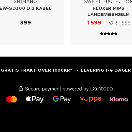
SHIMANO
SWEET PROTECTIO
EW-​SD300 DI2 KABEL
FLUXER MIPS
LANDEVEISHJELM
399
1 599
FØR 1 999
Karakter:
5.0 av
GRATIS FRAKT OVER 1000KR* • LEVERING 1-4 DAGER