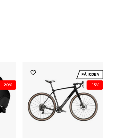
FÅ IGJEN
- 20%
- 15%