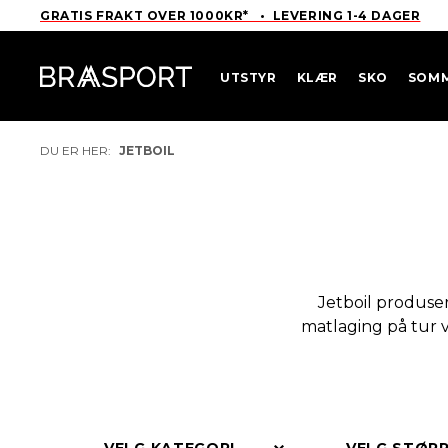
GRATIS FRAKT OVER 1000KR* • LEVERING 1-4 DAGER
UTSTYR
KLÆR
SKO
SOM
DU ER HER:
JETBOIL
Jetboil produser
matlaging på tur 