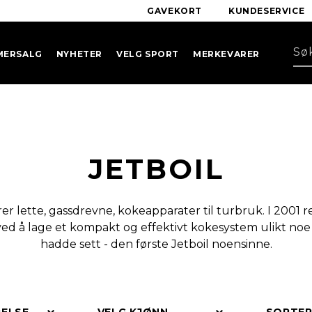
GAVEKORT
KUNDESERVICE
MERSALG
NYHETER
VELG SPORT
MERKEVARER
JETBOIL
er lette, gassdrevne, kokeapparater til turbruk. I 2001 
ved å lage et kompakt og effektivt kokesystem ulikt no
hadde sett - den første Jetboil noensinne.