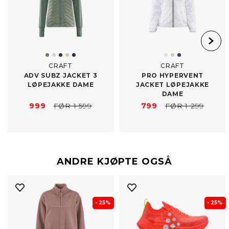
CRAFT
CRAFT
ADV SUBZ JACKET 3
PRO HYPERVENT
LØPEJAKKE DAME
JACKET LØPEJAKKE
DAME
999
FØR 1 599
799
FØR 1 299
ANDRE KJØPTE OGSÅ
- 25%
- 25%