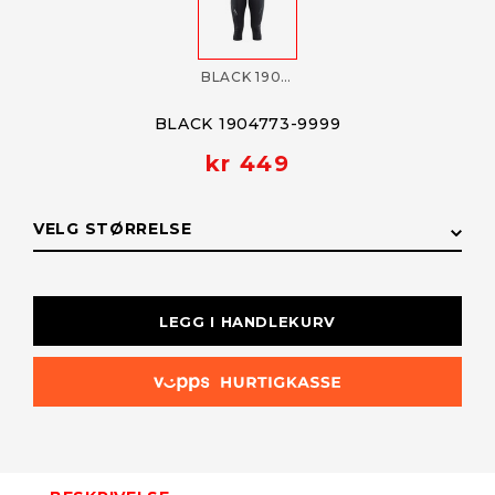
BLACK 1904773-9999
BLACK 1904773-9999
kr 449
VELG STØRRELSE
STØRRELSE
LAGERSTATUS
LEGG I HANDLEKURV
L
Få påminnelse
Utsolgt
M
Få påminnelse
Utsolgt