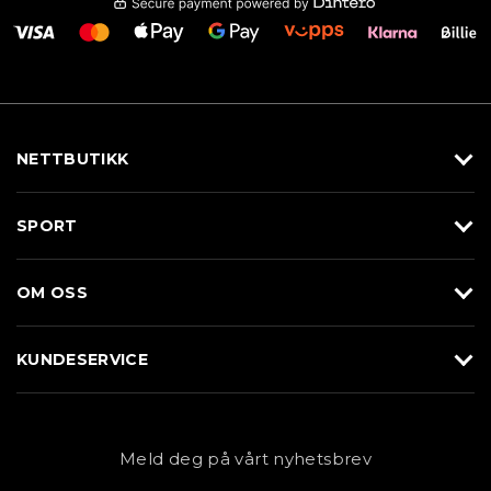
NETTBUTIKK
Utstyr
SPORT
Klær
Alpin/Topptur
Sko
OM OSS
Langrenn
Merkevarer
Om Braasport
Løp
KUNDESERVICE
Butikk
Sykkel
Kundeservice
NYHETSBREV
Bestill time
Fjell
Personvernerklæring
Meld deg på vårt nyhetsbrev
Blogg
Klær
Kjøpsvilkår