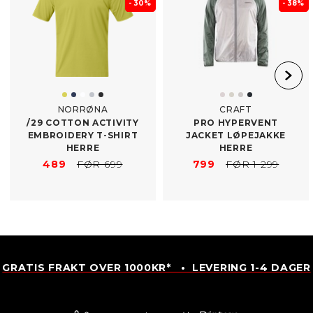
- 30%
- 38%
NORRØNA
CRAFT
/​29 COTTON ACTIVITY
PRO HYPERVENT
EMBROIDERY T-​SHIRT
JACKET LØPEJAKKE
HERRE
HERRE
489
FØR 699
799
FØR 1 299
GRATIS FRAKT OVER 1000KR* • LEVERING 1-4 DAGER