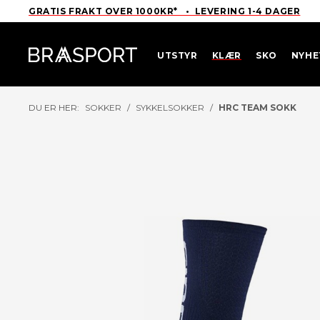
GRATIS FRAKT OVER 1000KR* • LEVERING 1-4 DAGER
UTSTYR
KLÆR
SKO
NYHE
DU ER HER:
SOKKER
/
SYKKELSOKKER
/
HRC TEAM SOKK