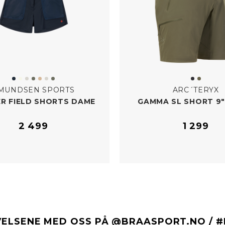
MUNDSEN SPORTS
ARC´TERYX
ER FIELD SHORTS DAME
GAMMA SL SHORT 9"
2 499
1 299
VELSENE MED OSS PÅ @BRAASPORT.NO / 