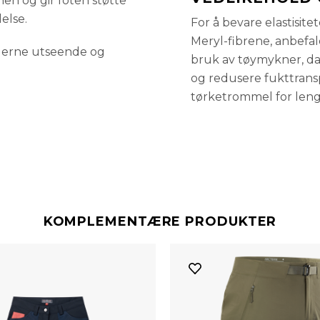
en og gir foten støtte
else.
For å bevare elastisit
Meryl-fibrene, anbefal
derne utseende og
bruk av tøymykner, da 
og redusere fukttrans
tørketrommel for lengs
KOMPLEMENTÆRE PRODUKTER