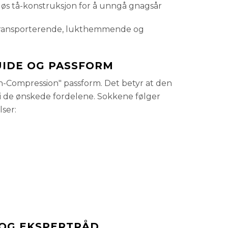
s tå-konstruksjon for å unngå gnagsår
ransporterende, lukthemmende og
IDE OG PASSFORM
-Compression" passform. Det betyr at den
 gi de ønskede fordelene. Sokkene følger
ser:
OG EKSPERTRÅD