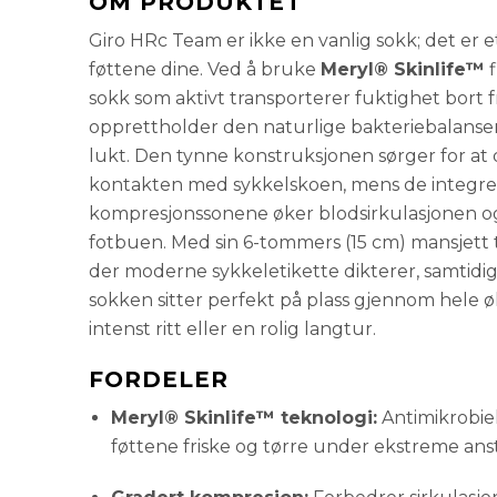
OM PRODUKTET
Giro HRc Team er ikke en vanlig sokk; det er e
føttene dine. Ved å bruke
Meryl® Skinlife™
f
sokk som aktivt transporterer fuktighet bort 
opprettholder den naturlige bakteriebalanse
lukt. Den tynne konstruksjonen sørger for at
kontakten med sykkelskoen, mens de integre
kompresjonssonene øker blodsirkulasjonen og g
fotbuen. Med sin 6-tommers (15 cm) mansjett 
der moderne sykkeletikette dikterer, samtidig
sokken sitter perfekt på plass gjennom hele ø
intenst ritt eller en rolig langtur.
FORDELER
Meryl® Skinlife™ teknologi:
Antimikrobiel
føttene friske og tørre under ekstreme ans