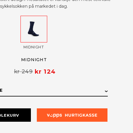
sykkelsokken på markedet i dag.
MIDNIGHT
MIDNIGHT
kr 124
kr 249
E
E
LAGERSTATUS
DLEKURV
Kun i nettbutikk