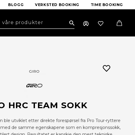
BLOGG
VERKSTED BOOKING
TIME BOOKING
Search
GIRO
O HRC TEAM SOKK
le utviklet etter direkte forespørsel fra Pro Tour-ryttere
 med de samme egenskapene som en kompresjonssokk,
tilert design. Resultatet er kanskje den mest tekniske