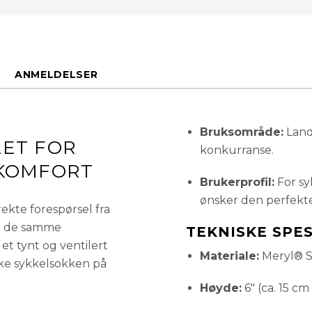
L (43-45)
ANMELDELSER
Bruksområde:
Lande
LET FOR
konkurranse.
 KOMFORT
Brukerprofil:
For sy
ønsker den perfekte
ekte forespørsel fra
d de samme
TEKNISKE SPE
t tynt og ventilert
Materiale:
Meryl® Sk
ske sykkelsokken på
Høyde:
6" (ca. 15 cm