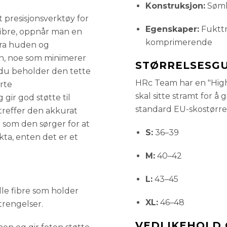
Konstruksjon:
Sømlø
t presisjonsverktøy for
Egenskaper:
Fuktt
ibre, oppnår man en
komprimerende
fra huden og
n, noe som minimerer
STØRRELSESGU
 du beholder den tette
HRc Team har en "High
rte
skal sitte stramt for å
ir god støtte til
standard EU-skostørrel
treffer den akkurat
 som den sørger for at
S:
36–39
kta, enten det er et
M:
40–42
L:
43–45
le fibre som holder
XL:
46–48
trengelser.
VEDLIKEHOLD 