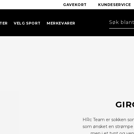
GAVEKORT
KUNDESERVICE
TER
VELG SPORT
MERKEVARER
GIR
HRc Team er sokken som b
som ønsket en strømpe
men i et tynt og ven