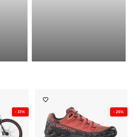
- 31%
- 25%