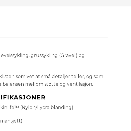
Utsolgt
veissykling, grussykling (Gravel) og
klisten som vet at små detaljer teller, og som
 balansen mellom støtte og ventilasjon.
SIFIKASJONER
inlife™ (Nylon/Lycra blanding)
 mansjett)