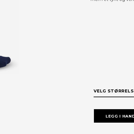
VELG STØRRELS
STØRRELS
LEGG I HAN
XL (46-48)