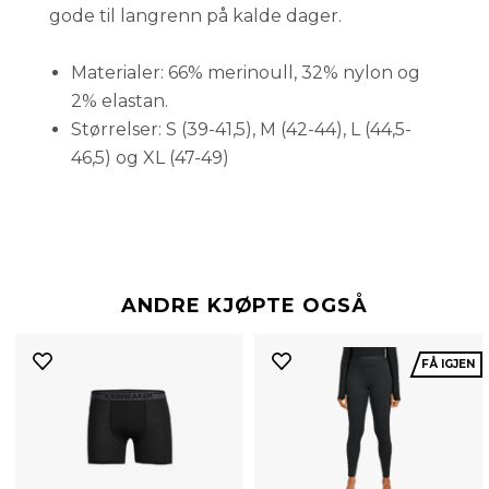
gode til langrenn på kalde dager.
Materialer: 66% merinoull, 32% nylon og
2% elastan.
Størrelser: S (39-41,5), M (42-44), L (44,5-
46,5) og XL (47-49)
ANDRE KJØPTE OGSÅ
FÅ IGJEN