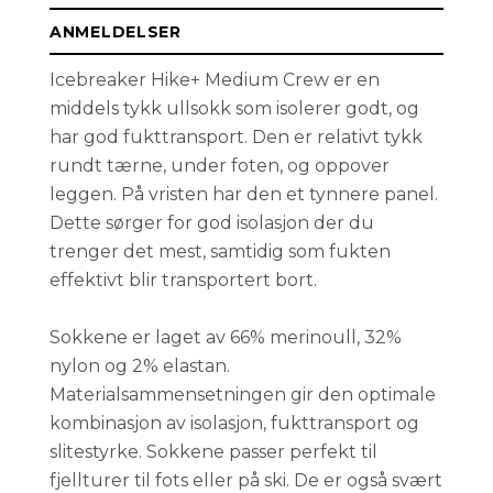
39-41
Få påminnelse
Utsolgt
ANMELDELSER
Icebreaker Hike+ Medium Crew er en
middels tykk ullsokk som isolerer godt, og
har god fukttransport. Den er relativt tykk
rundt tærne, under foten, og oppover
leggen. På vristen har den et tynnere panel.
Dette sørger for god isolasjon der du
trenger det mest, samtidig som fukten
effektivt blir transportert bort.
Sokkene er laget av 66% merinoull, 32%
nylon og 2% elastan.
Materialsammensetningen gir den optimale
kombinasjon av isolasjon, fukttransport og
slitestyrke. Sokkene passer perfekt til
fjellturer til fots eller på ski. De er også svært