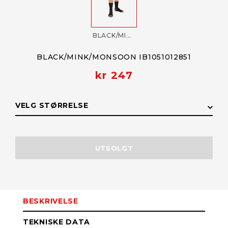
BLACK/MINK/MONSOON IB1051012851
BLACK/MINK/MONSOON IB1051012851
kr 247
VELG STØRRELSE
STØRRELSE
LAGERSTATUS
UTSOLGT
44,5-46,5
Få påminnelse
Utsolgt
BESKRIVELSE
42-44
Få påminnelse
Utsolgt
TEKNISKE DATA