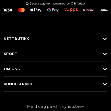
NETTBUTIKK
Utstyr
SPORT
Klær
Alpin/Topptur
Sko
OM OSS
Langrenn
Merkevarer
Om Braasport
Løp
KUNDESERVICE
Butikk
Sykkel
Kundeservice
NYHETSBREV
Bestill time
Fjell
Personvernerklæring
Meld deg på vårt nyhetsbrev
Blogg
Klær