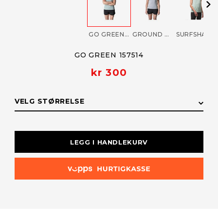
GO GREEN 157514
GROUND GREY 157514
SURFSHACK GREEN
GO GREEN 157514
kr 300
VELG STØRRELSE
STØRRELSE
LAGERSTATUS
LEGG I HANDLEKURV
L
Få påminnelse
Utsolgt
M
Kun i
nettbutikk