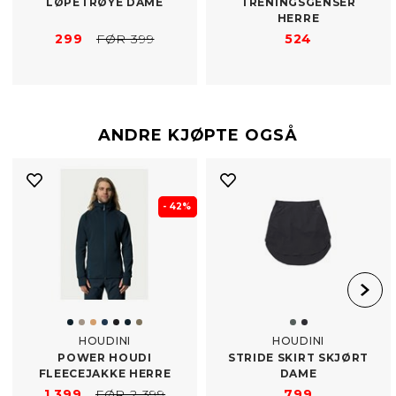
LØPETRØYE DAME
TRENINGSGENSER
HERRE
299
FØR 399
524
ANDRE KJØPTE OGSÅ
- 42%
HOUDINI
HOUDINI
POWER HOUDI
STRIDE SKIRT SKJØRT
FLEECEJAKKE HERRE
DAME
1 399
FØR 2 399
799