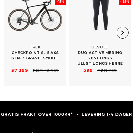
- 15%
- 25%
TREK
DEVOLD
CHECKPOINT SL 5 AXS
DUO ACTIVE MERINO
GEN. 3 GRAVELSYKKEL
205 LONGS
ULLSTILONGS HERRE
37 399
FØR 43 999
599
FØR 799
GRATIS FRAKT OVER 1000KR* • LEVERING 1-4 DAGER