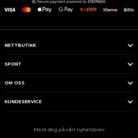
NETTBUTIKK
Utstyr
SPORT
Klær
Alpin/Topptur
Sko
OM OSS
Langrenn
Merkevarer
Om Braasport
Løp
KUNDESERVICE
Butikk
Sykkel
Kundeservice
NYHETSBREV
Bestill time
Fjell
Personvernerklæring
Meld deg på vårt nyhetsbrev
Blogg
Klær