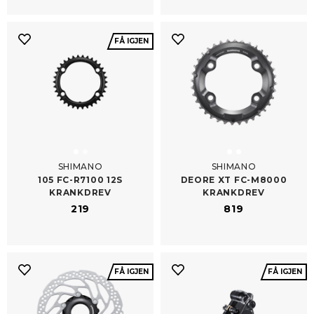
FÅ IGJEN
SHIMANO
SHIMANO
105 FC-​R7100 12S
DEORE XT FC-​M8000
KRANKDREV
KRANKDREV
219
819
FÅ IGJEN
FÅ IGJEN