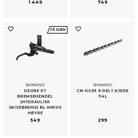
1 449
749
FÅ IGJEN
SHIMANO
SHIMANO
DEORE XT
CN-​HG93 9-DELT KJEDE
BREMSEHENDEL
114L
(HYDRAULISK
SKIVEBREMS) BL-​M8100
HØYRE
549
299