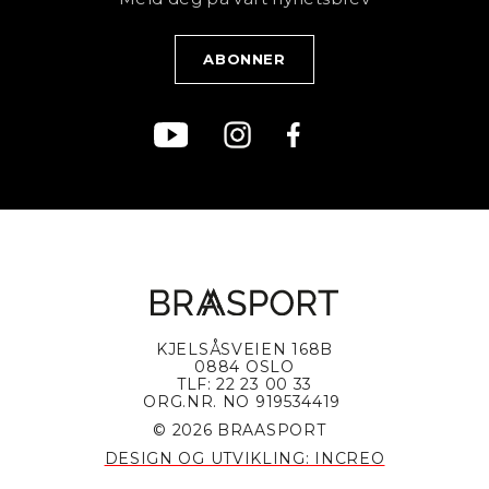
Blogg
Klær
Kjøpsvilkår
Bærekraft
KJELSÅSVEIEN 168B
0884 OSLO
TLF: 22 23 00 33
ORG.NR. NO 919534419
© 2026 BRAASPORT
DESIGN OG UTVIKLING: INCREO