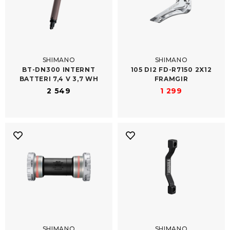
SHIMANO
SHIMANO
BT-​DN300 INTERNT
105 DI2 FD-​R7150 2X12
BATTERI 7,4 V 3,7 WH
FRAMGIR
2 549
1 299
SHIMANO
SHIMANO