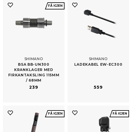
FÅ IGJEN
SHIMANO
SHIMANO
BSA BB-​UN300
LADEKABEL EW-​EC300
KRANKLAGER MED
FIRKANTAKSLING 115MM
/​ 68MM
239
559
FÅ IGJEN
FÅ IGJEN