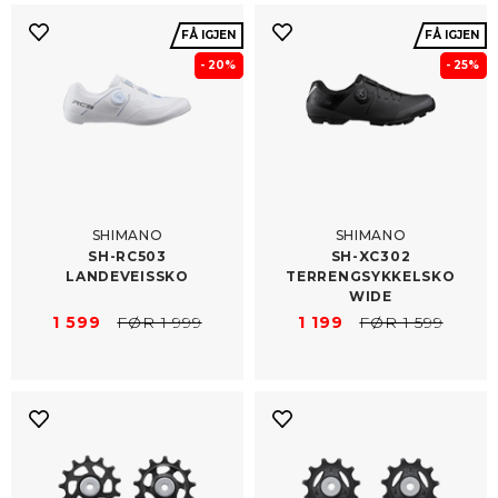
FÅ IGJEN
FÅ IGJEN
- 20%
- 25%
SHIMANO
SHIMANO
SH-​RC503
SH-​XC302
LANDEVEISSKO
TERRENGSYKKELSKO
WIDE
1 599
FØR 1 999
1 199
FØR 1 599