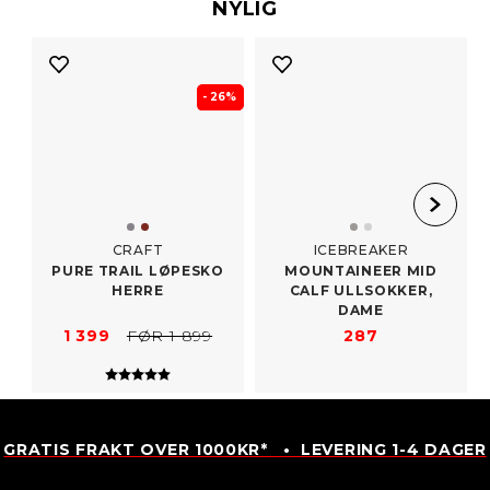
NYLIG
- 26%
CRAFT
ICEBREAKER
PURE TRAIL LØPESKO
MOUNTAINEER MID
HERRE
CALF ULLSOKKER,
DAME
1 399
FØR 1 899
287
Karakter:
5.0 av 5 mulige
GRATIS FRAKT OVER 1000KR* • LEVERING 1-4 DAGER