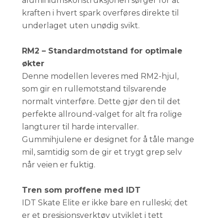
aluminiumskonstruksjonen sørger for at
kraften i hvert spark overføres direkte til
underlaget uten unødig svikt.
RM2 – Standardmotstand for optimale
økter
Denne modellen leveres med RM2-hjul,
som gir en rullemotstand tilsvarende
normalt vinterføre. Dette gjør den til det
perfekte allround-valget for alt fra rolige
langturer til harde intervaller.
Gummihjulene er designet for å tåle mange
mil, samtidig som de gir et trygt grep selv
når veien er fuktig.
Tren som proffene med IDT
IDT Skate Elite er ikke bare en rulleski; det
er et presisjonsverktøy utviklet i tett