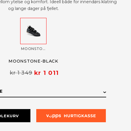
lom ytelse og komfort. Ideell både for innendørs klatring
og lange dager på fjellet.
MOONSTONE-BLACK
MOONSTONE-BLACK
kr 1 011
kr 1 349
E
E
LAGERSTATUS
DLEKURV
Få påminnelse
Utsolgt