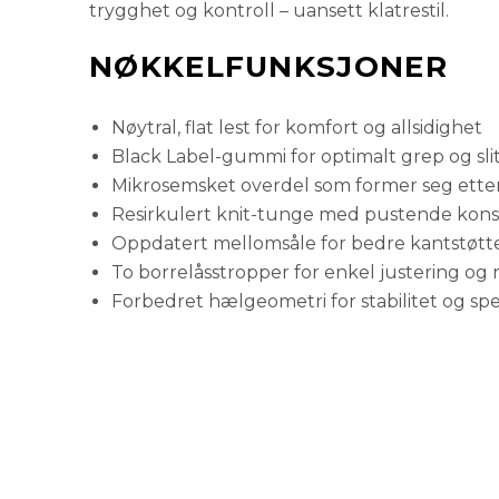
trygghet og kontroll – uansett klatrestil.
NØKKELFUNKSJONER
Nøytral, flat lest for komfort og allsidighet
Black Label-gummi for optimalt grep og sli
Mikrosemsket overdel som former seg ette
Resirkulert knit-tunge med pustende kons
Oppdatert mellomsåle for bedre kantstøtt
To borrelåsstropper for enkel justering og 
Forbedret hælgeometri for stabilitet og sp