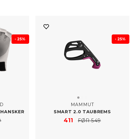
- 25%
- 25%
ND
MAMMUT
EHANSKER
SMART 2.0 TAUBREMS
411
9
FØR 549