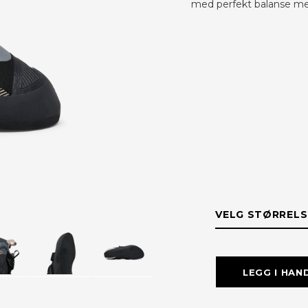
med perfekt balanse mel
VELG STØRRELS
STØRRELS
LEGG I HAN
47