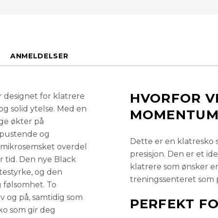
46,5
ANMELDELSER
45,5
45
HVORFOR V
designet for klatrere
g solid ytelse. Med en
MOMENTUM 
nge økter på
44,5
en pustende og
Dette er en klatresko
s mikrosemsket overdel
presisjon. Den er et i
44
r tid. Den nye Black
klatrere som ønsker en
testyrke, og den
treningssenteret som på
 følsomhet. To
43,5
av og på, samtidig som
PERFEKT F
sko som gir deg
43