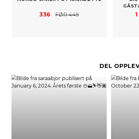
GÅSTA
336
1
FØR 449
DEL OPPLE