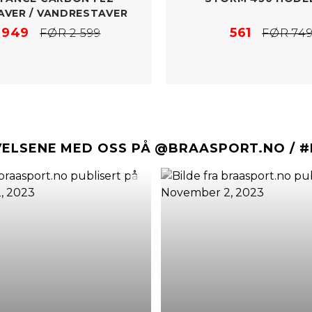
VER /​ VANDRESTAVER
 949
561
FØR 2 599
FØR 74
VELSENE MED OSS PÅ @BRAASPORT.NO / 