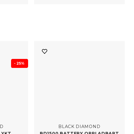
- 25%
ND
BLACK DIAMOND
LYKT
BD1500 BATTERY OPPLADBART