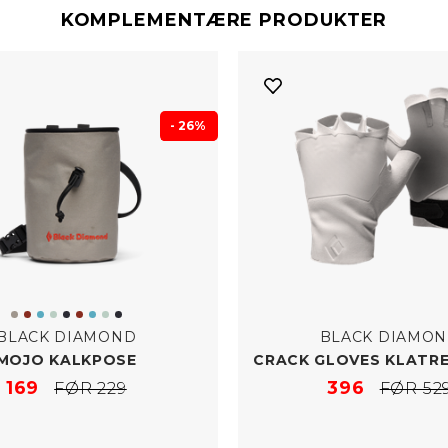
KOMPLEMENTÆRE PRODUKTER
- 26%
BLACK DIAMOND
BLACK DIAMO
MOJO KALKPOSE
CRACK GLOVES KLATR
169
396
FØR 229
FØR 52