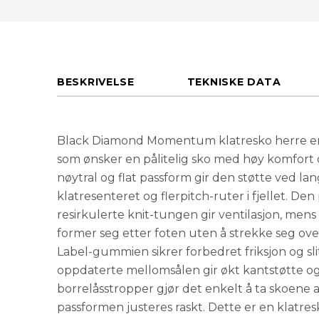
BESKRIVELSE
TEKNISKE DATA
Black Diamond Momentum klatresko herre er 
som ønsker en pålitelig sko med høy komfort o
nøytral og flat passform gir den støtte ved la
klatresenteret og flerpitch-ruter i fjellet. D
resirkulerte knit-tungen gir ventilasjon, men
former seg etter foten uten å strekke seg ove
Label-gummien sikrer forbedret friksjon og sli
oppdaterte mellomsålen gir økt kantstøtte og
borrelåsstropper gjør det enkelt å ta skoene 
passformen justeres raskt. Dette er en klatre