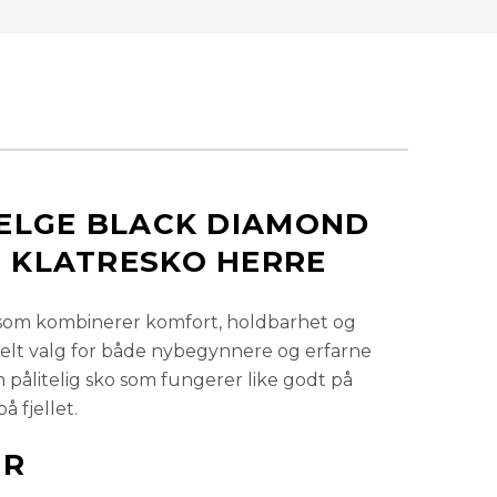
Få påminnelse
Utsolgt
Få påminnelse
Utsolgt
På lager
ELGE BLACK DIAMOND
KLATRESKO HERRE
På lager
 som kombinerer komfort, holdbarhet og
deelt valg for både nybegynnere og erfarne
Få påminnelse
Utsolgt
 pålitelig sko som fungerer like godt på
 fjellet.
På lager
OR
På lager