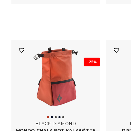
- 25%
BLACK DIAMOND
MONDO CHALK POT KALKBØTTE
DIS