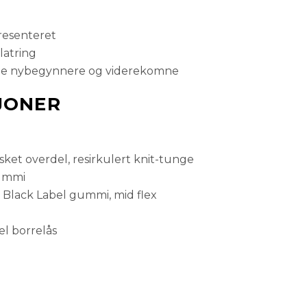
resenteret
På lager
latring
både nybegynnere og viderekomne
På lager
JONER
På lager
ket overdel, resirkulert knit-tunge
gummi
På lager
Black Label gummi, mid flex
På lager
l borrelås
Få påminnelse
Utsolgt