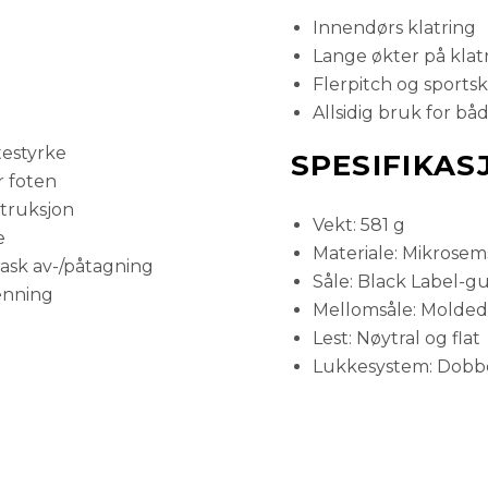
Innendørs klatring
Lange økter på klat
42,5
Flerpitch og sportsk
Allsidig bruk for 
42
testyrke
SPESIFIKAS
r foten
truksjon
41,5
Vekt: 581 g
e
Materiale: Mikrosems
rask av-/påtagning
Såle: Black Label-
41
enning
Mellomsåle: Molded 
Lest: Nøytral og flat
40,5
Lukkesystem: Dobbe
40